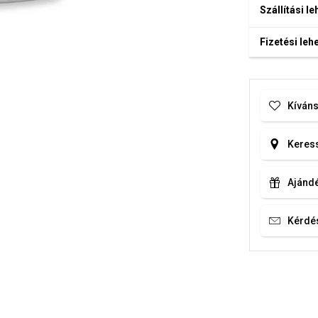
Szállítási l
Fizetési le
Kíváns
Keress
Ajándé
Kérdé