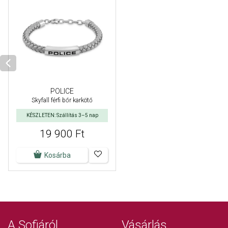
POLICE
Skyfall férfi bőr karkötő
KÉSZLETEN: Szállítás 3–5 nap
19 900 Ft
Kosárba
A Sofiáról
Vásárlás