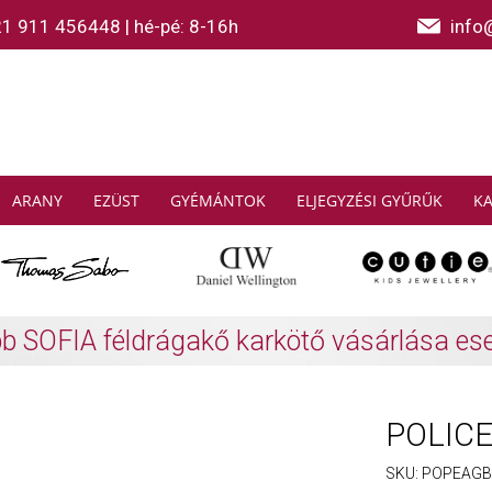
21 911 456448
|
hé-pé: 8-16h
info
ARANY
EZÜST
GYÉMÁNTOK
ELJEGYZÉSI GYŰRŰK
K
AS SABO: Gyűjtsön és spóroljon
További info
POLICE 
SKU:
POPEAGB