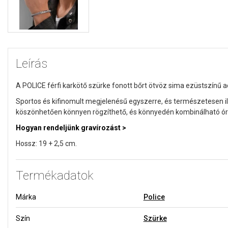
Leírás
A POLICE férfi karkötő szürke fonott bőrt ötvöz sima ezüstszínű ac
Sportos és kifinomult megjelenésű egyszerre, és természetesen i
köszönhetően könnyen rögzíthető, és könnyedén kombinálható órá
Hogyan rendeljünk gravírozást >
Hossz: 19 + 2,5 cm.
Termékadatok
Márka
Police
Szín
Szürke