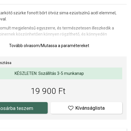
karkötő szürke fonott bőrt ötvöz sima ezüstszínű acél elemmel,
val.
inomult megjelenésű egyszerre, és természetesen illeszkedik a
binernek köszönhetően könnyen rögzíthető, és könnyedén
rával és mindennapi öltözékkel.
Tovább olvasom
/
Mutassa a paramétereket
jünk gravírozást >
 cm.
asztása
KÉSZLETEN: Sszállítás 3-5 munkanap
19 900 Ft
Kívánságlista
osárba teszem