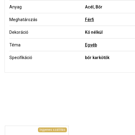
Anyag
Acél, Bőr
Meghatározás
Férfi
Dekoráció
Kő nélkül
Téma
Egyéb
Specifikáció
bőr karkötők
Ingyenes szállítás