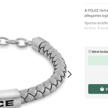
A POLICE férfi 
jellegzetes logó
Sportos és kif
kézhez. A kara
kombinálható ó
Hogyan rendel
Hossz: 19 + 2,5
Méret kivál
Next
K