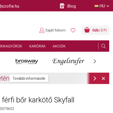
HU
@szofia.hu
Blog
Saját fiókom
0
db
| 0 Ft
ARIKAGYŰRŰK
KARÓRÁK
AKCIÓK
Next
rmációk
Next
férfi bőr karkötő Skyfall
0079602