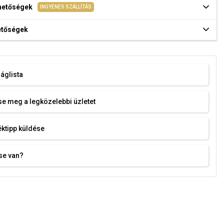
ehetőségek
INGYENES SZÁLLÍTÁS
hetőségek
áglista
e meg a legközelebbi üzletet
ktipp küldése
se van?