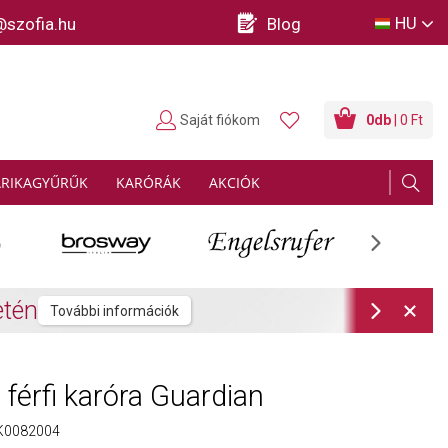
HU
@szofia.hu
Blog
Saját fiókom
0
db
| 0 Ft
ARIKAGYŰRŰK
KARÓRÁK
AKCIÓK
Next
rmációk
Next
férfi karóra Guardian
0082004