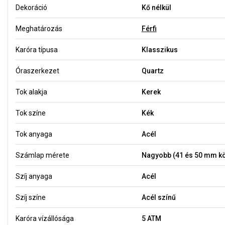
Dekoráció
Kő nélkül
Meghatározás
Férfi
Karóra típusa
Klasszikus
Óraszerkezet
Quartz
Tok alakja
Kerek
Tok színe
Kék
Tok anyaga
Acél
Számlap mérete
Nagyobb (41 és 50 mm kö
Szíj anyaga
Acél
Szíj színe
Acél színű
Karóra vízállósága
5 ATM