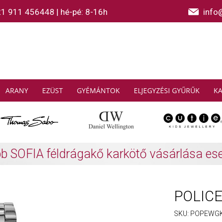
21 911 456448
|
hé-pé: 8-16h
info
ARANY
EZÜST
GYÉMÁNTOK
ELJEGYZÉSI GYŰRŰK
K
AS SABO: Gyűjtsön és spóroljon
További info
POLICE 
SKU:
POPEWGK