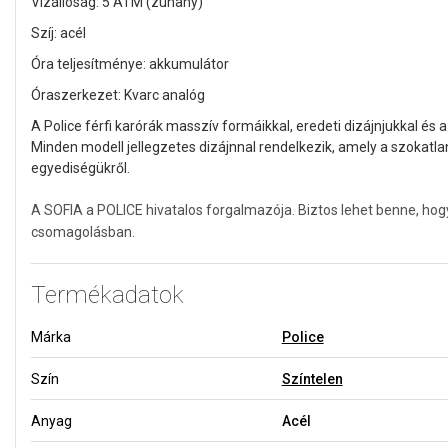
Vízállóság: 5 ATM (zuhany)
Szíj: acél
Óra teljesítménye: akkumulátor
Óraszerkezet: Kvarc analóg
A Police férfi karórák masszív formáikkal, eredeti dizájnjukkal és a
Minden modell jellegzetes dizájnnal rendelkezik, amely a szokat
egyediségükről.
A SOFIA a POLICE hivatalos forgalmazója. Biztos lehet benne, hog
csomagolásban.
Termékadatok
Márka
Police
Szín
Színtelen
Anyag
Acél