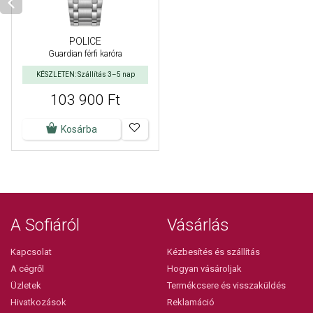
POLICE
Guardian férfi karóra
KÉSZLETEN: Szállítás 3–5 nap
103 900 Ft
Kosárba
A Sofiáról
Vásárlás
Kapcsolat
Kézbesítés és szállítás
A cégről
Hogyan vásároljak
Üzletek
Termékcsere és visszaküldés
Hivatkozások
Reklamáció