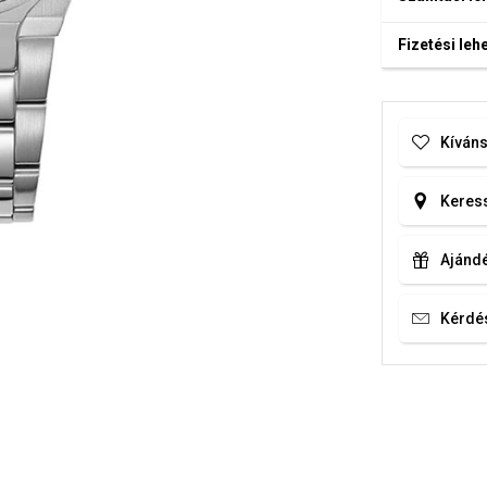
Fizetési le
Kíváns
Keress
Ajándé
Kérdé