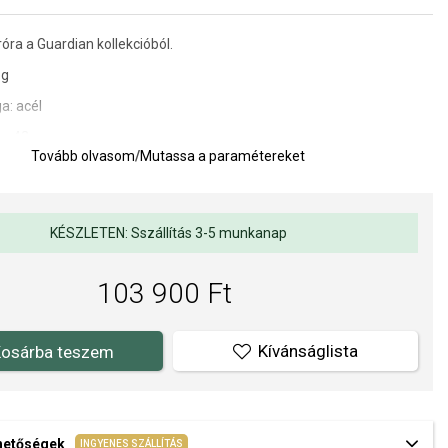
róra a Guardian kollekcióból.
óg
a: acél
je: 42 mm
Tovább olvasom
/
Mutassa a paramétereket
yi anyag
ATM (zuhany)
KÉSZLETEN: Sszállítás 3-5 munkanap
nye: akkumulátor
103 900 Ft
Kvarc analóg
karórák masszív formáikkal, eredeti dizájnjukkal és az acél és bőr
ációjával tűnnek ki. Minden modell jellegzetes dizájnnal rendelkezik,
Kívánságlista
osárba teszem
lan színekkel kombinálva mindig meggyőző egyediségükről.
E hivatalos forgalmazója. Biztos lehet benne, hogy eredeti karórát
plett márkás csomagolásban.
ehetőségek
INGYENES SZÁLLÍTÁS