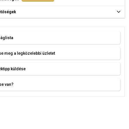
hetőségek
áglista
e meg a legközelebbi üzletet
ktipp küldése
se van?