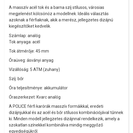
A masszív acél tok és a barna szíj stílusos, városias
megjelenést kölcsönöz a modellnek. Ideális választás
azoknak a férfiaknak, akik a merész, jellegzetes dizájnú
kiegészítőket kedvelik.
Számlap: analóg
Tok anyaga: acél
Tok átmérője: 45 mm
Óraüveg: ásványi anyag
Vízállóság: 5 ATM (zuhany)
Szíj: bőr
Óra teljesítménye: akkumulátor
Óraszerkezet: Kvarc analóg
A POLICE férfi karórák masszív formáikkal, eredeti
dizájnjukkal és az acél és bőr stílusos kombinációjával tűnnek
ki. Minden modell jellegzetes dizájnnal rendelkezik, amely a
szokatlan színekkel kombinálva mindig meggyőző
egyediségükről.