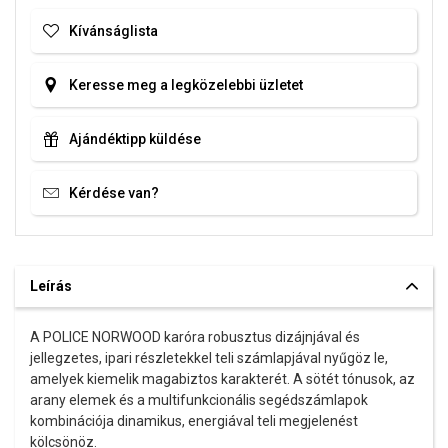
hogy eredeti karórát vásárol, a komplett márkás csomagolásban.
Kívánságlista
Keresse meg a legközelebbi üzletet
Ajándéktipp küldése
Kérdése van?
Leírás
A POLICE NORWOOD karóra robusztus dizájnjával és
jellegzetes, ipari részletekkel teli számlapjával nyűgöz le,
amelyek kiemelik magabiztos karakterét. A sötét tónusok, az
arany elemek és a multifunkcionális segédszámlapok
kombinációja dinamikus, energiával teli megjelenést
kölcsönöz.