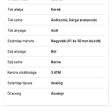
Tok alakja
Kerek
Tok színe
Acélszínű, Sárga aranyozás
Tok anyaga
Acél
Számlap mérete
Nagyobb (41 és 50 mm között)
Szíj anyaga
Bőr
Szíj színe
Barna
Karóra vízállósága
5 ATM
Számlap típusa
Analóg
Óraüveg
Ásványi