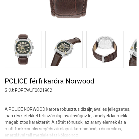
POLICE férfi karóra Norwood
SKU:
POPEWJF0021902
A POLICE NORWOOD karóra robusztus dizájnjával és jellegzetes,
ipari részletekkel teli számlapjával nyűgöz le, amelyek kiemelik
magabiztos karakterét. A sötét tónusok, az arany elemek és a
multifunkcionális segédszámlapok kombinációja dinamikus,
energiával teli megjelenést kölcsönöz.