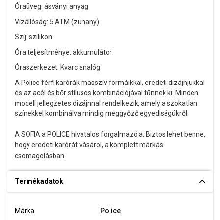
Óraüveg: ásványi anyag
Vízállóság: 5 ATM (zuhany)
Szíj: szilikon
Óra teljesítménye: akkumulátor
Óraszerkezet: Kvarc analóg
A Police férfi karórák masszív formáikkal, eredeti dizájnjukkal
és az acél és bőr stílusos kombinációjával tűnnek ki. Minden
modell jellegzetes dizájnnal rendelkezik, amely a szokatlan
színekkel kombinálva mindig meggyőző egyediségükről.
A SOFIA a POLICE hivatalos forgalmazója. Biztos lehet benne,
hogy eredeti karórát vásárol, a komplett márkás
csomagolásban.
Termékadatok
Márka
Police