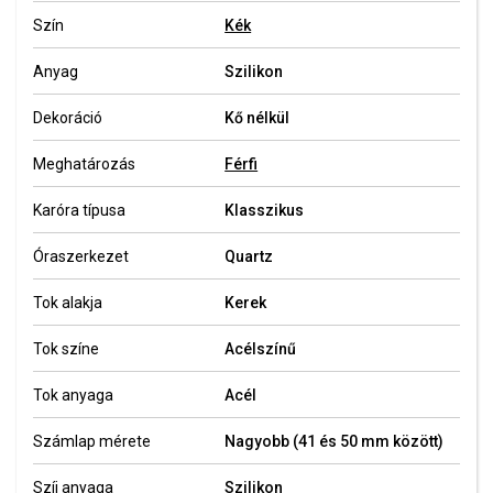
Szín
Kék
Anyag
Szilikon
Dekoráció
Kő nélkül
Meghatározás
Férfi
Karóra típusa
Klasszikus
Óraszerkezet
Quartz
Tok alakja
Kerek
Tok színe
Acélszínű
Tok anyaga
Acél
Számlap mérete
Nagyobb (41 és 50 mm között)
Szíj anyaga
Szilikon