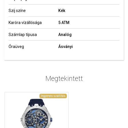
Szíj színe
Kék
Karóra vízállósága
5 ATM
Számlap típusa
Analóg
Óraüveg
Ásványi
Megtekintett
Ingyenes szállítás