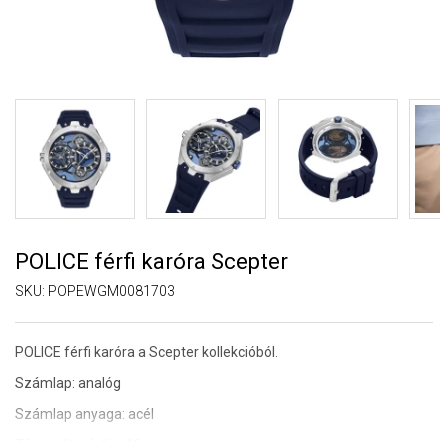
POLICE férfi karóra Scepter
SKU:
POPEWGM0081703
POLICE férfi karóra a Scepter kollekcióból.
Számlap: analóg
Számlap anyaga: acél
Tárcsa átmérője: 46 mm