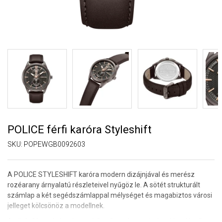
POLICE férfi karóra Styleshift
SKU:
POPEWGB0092603
A POLICE STYLESHIFT karóra modern dizájnjával és merész
rozéarany árnyalatú részleteivel nyűgöz le. A sötét strukturált
számlap a két segédszámlappal mélységet és magabiztos városi
jelleget kölcsönöz a modellnek.
A sötét fém tok és a barna bőrszíj az elegancia és a lázadó stílus