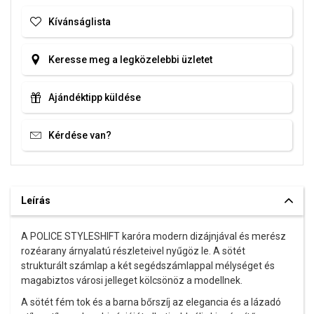
Kívánságlista
Keresse meg a legközelebbi üzletet
Ajándéktipp küldése
Kérdése van?
Leírás
A POLICE STYLESHIFT karóra modern dizájnjával és merész
rozéarany árnyalatú részleteivel nyűgöz le. A sötét
strukturált számlap a két segédszámlappal mélységet és
magabiztos városi jelleget kölcsönöz a modellnek.
A sötét fém tok és a barna bőrszíj az elegancia és a lázadó