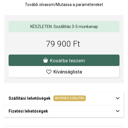
Tovább olvasom
/
Mutassa a paramétereket
stílusos kombinációját alkotja. Ideális kiegészítő azoknak a
férfiaknak, akik szeretnének kitűnni a tömegből.
Számlap: analóg
Tok anyaga: acél
KÉSZLETEN: Sszállítás 3-5 munkanap
Tok átmérője: 43 mm
79 900 Ft
Óraüveg: ásványi anyag
Vízállóság: 5 ATM (zuhany)
Kosárba teszem
Szíj: bőr
Óra teljesítménye: akkumulátor
Kívánságlista
Óraszerkezet: Kvarc analóg
A POLICE férfi karórák masszív formáikkal, eredeti dizájnjukkal és
az acél és bőr stílusos kombinációjával tűnnek ki. Minden modell
Szállítási lehetőségek
INGYENES SZÁLLÍTÁS
jellegzetes dizájnnal rendelkezik, amely a szokatlan színekkel
kombinálva mindig meggyőző egyediségükről.
Fizetési lehetőségek
A SOFIA a POLICE hivatalos forgalmazója. Biztos lehet benne,
hogy eredeti karórát vásárol, a komplett márkás csomagolásban.