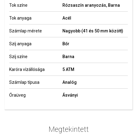
Tok színe
Rózsaszín aranyozás, Barna
Tok anyaga
Acél
Számlap mérete
Nagyobb (41 és 50 mm között)
Szíj anyaga
Bőr
Szíj színe
Barna
Karóra vízállósága
5 ATM
Számlap típusa
Analóg
Óraüveg
Ásványi
Megtekintett