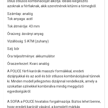
stílus stílusos kombinációját alkotja. Ideális kiegészítő
azoknak a férfiaknak, akik szeretnének kitűnni a tömegből.
Számlap: analóg
Tok anyaga: acél
Tok átmérője: 43 mm
Óraüveg: ásványi anyag
Vízállóság: 5 ATM (zuhany)
Szíj: bőr
Óra teljesítménye: akkumulátor
Óraszerkezet: Kvarc analóg
A POLICE férfi karórák masszív formáikkal, eredeti
dizájnjukkal és az acél és bőr stílusos kombinációjával tűnnek
ki. Minden modell jellegzetes dizájnnal rendelkezik, amely a
szokatlan színekkel kombinálva mindig meggyőző
egyediségükről.
A SOFIA a POLICE hivatalos forgalmazója. Biztos lehet benne,
hogy eredeti karórát vásárol, a komplett márkás