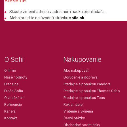
Riešenie:
Skúste zmeniť adresu v adresnom riadku prehliadača.
Alebo prejdite na úvodnú stránku
sofia.sk
.
O Sofii
Nakupovanie
O firme
Ako nakupovať
Naše hodnoty
Doručenie a doprava
Predajne
Predajne s ponukou Pandora
Prečo Sofia
Predajne s ponukou Thomas Sabo
O značkách
Predajne s ponukou Tous
Referencie
Reklamácie
Kariéra
Vrátenie a výmena
Kontakt
Časté otázky
Obchodné podmienky