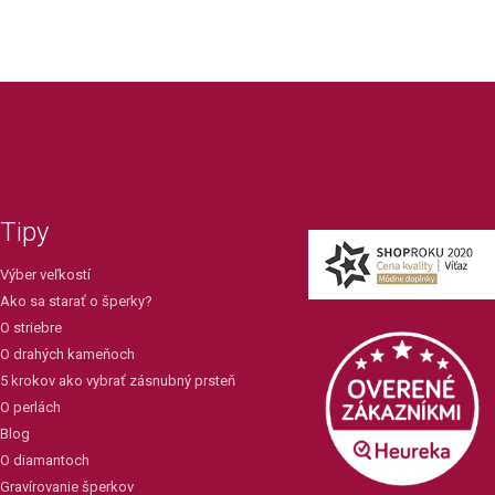
Tipy
Výber veľkostí
Ako sa starať o šperky?
O striebre
O drahých kameňoch
5 krokov ako vybrať zásnubný prsteň
O perlách
Blog
O diamantoch
Gravírovanie šperkov