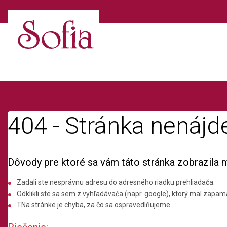
404 - Stránka nenájd
Dôvody pre ktoré sa vám táto stránka zobrazila 
Zadali ste nesprávnu adresu do adresného riadku prehliadača.
Odklikli ste sa sem z vyhľadávača (napr. google), ktorý mal zapamä
TNa stránke je chyba, za čo sa ospravedlňujeme.