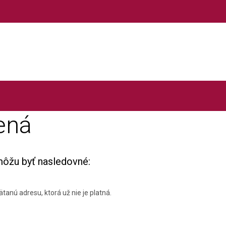
ená
môžu byť nasledovné:
tanú adresu, ktorá už nie je platná.