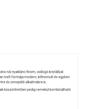
s női nyaklánc finom, csillogó kristállyal
san ívelt formája modern, kifinomult és egyben
etre és ünnepibb alkalmakra is.
sának köszönhetően pedig remekül kombinálható