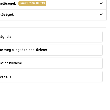
ehetőségek
INGYENES SZÁLLÍTÁS
hetőségek
áglista
e meg a legközelebbi üzletet
ktipp küldése
se van?