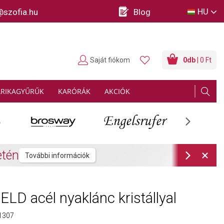
HU
@szofia.hu
Blog
Saját fiókom
0
db
| 0 Ft
ARIKAGYŰRŰK
KARÓRÁK
AKCIÓK
Next
rmációk
Next
LD acél nyaklánc kristállyal
1307