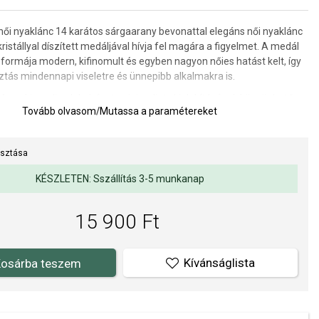
ői nyaklánc 14 karátos sárgaarany bevonattal elegáns női nyaklánc
kristállyal díszített medáljával hívja fel magára a figyelmet. A medál
 formája modern, kifinomult és egyben nagyon nőies hatást kelt, így
ztás mindennapi viseletre és ünnepibb alkalmakra is.
zépen kiemeli a dekoltázst, minimalista kialakításának köszönhetően
Tovább olvasom
/
Mutassa a paramétereket
kombinálható más nyakláncokkal réteges stílusban.
a: 42 cm + 4 cm hosszabbítás.
asztása
KÉSZLETEN: Sszállítás 3-5 munkanap
15 900 Ft
Kívánságlista
osárba teszem