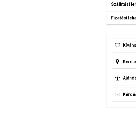
Szállítási l
Fizetési le
Kíváns
Keress
Ajándé
Kérdé