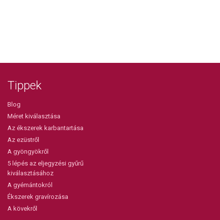
Tippek
Blog
Méret kiválasztása
Az ékszerek karbantartása
Az ezüstről
A gyöngyökről
5 lépés az eljegyzési gyűrű
kiválasztásához
A gyémántokról
Ékszerek gravírozása
A kövekről