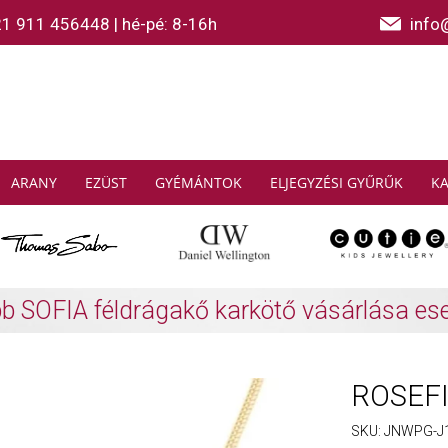
21 911 456448
|
hé-pé: 8-16h
info
ARANY
EZÜST
GYÉMÁNTOK
ELJEGYZÉSI GYŰRŰK
K
AS SABO: Gyűjtsön és spóroljon
További info
ROSEFIE
SKU:
JNWPG-J