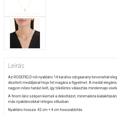
Leírás
Az ROSEFIELD női nyaklánc 14 karátos sárgaarany bevonattal elegán
díszített medáljával hívja fel magára a figyelmet. A medál elegán
nagyon nőies hatást kelt, így tökéletes választás mindennapi visel
A finom lánc szépen kiemeli a dekoltázst, minimalista kialakítá
más nyakláncokkal réteges stílusban.
Nyaklánc hossza: 42 cm + 4 cm hosszabbítás.