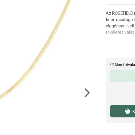
Az ROSEFIELD n
finom, csillogó 
elegánsan ívelt
tökéletes válas
A finom lánc s
pedig remekül 
Nyaklánc hossz
Méret kivál
Next
K