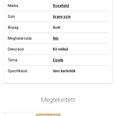
Márka
Rosefield
Szín
Arany szín
Anyag
Acél
Meghatározás
Női
Dekoráció
Kő nélkül
Téma
Egyéb
Specifikáció
lánc karkötők
Megtekintett
Ingyenes szállítás