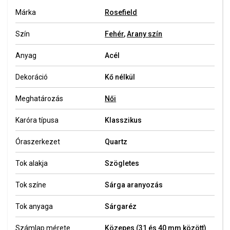
Márka
Rosefield
Szín
Fehér
,
Arany szín
Anyag
Acél
Dekoráció
Kő nélkül
Meghatározás
Női
Karóra típusa
Klasszikus
Óraszerkezet
Quartz
Tok alakja
Szögletes
Tok színe
Sárga aranyozás
Tok anyaga
Sárgaréz
Számlap mérete
Közepes (31 és 40 mm között)