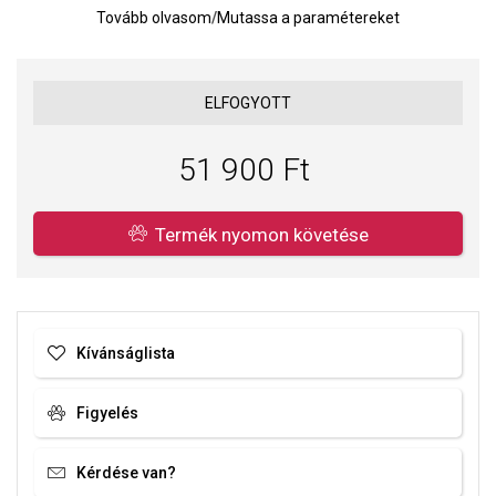
Tovább olvasom
/
Mutassa a paramétereket
Vízállóság: 3 ATM (véletlen vízzel való érintkezés esetén)
Átmérő: 24 x 31 mm
Óra teljesítménye: akkumulátor
ELFOGYOTT
Óraszerkezet: Kvarc analóg
51 900 Ft
Termék nyomon követése
Kívánságlista
Figyelés
Kérdése van?