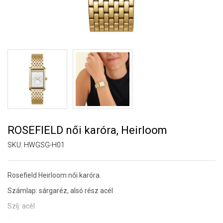
ROSEFIELD női karóra, Heirloom
SKU:
HWGSG-H01
Rosefield Heirloom női karóra.
Számlap: sárgaréz, alsó rész acél
Szíj: acél
Óraüveg: ásványi anyag