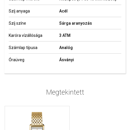
Szíj anyaga
Acél
Szíj színe
Sárga aranyozás
Karóra vízállósága
3 ATM
Számlap típusa
Analóg
Óraüveg
Ásványi
Megtekintett