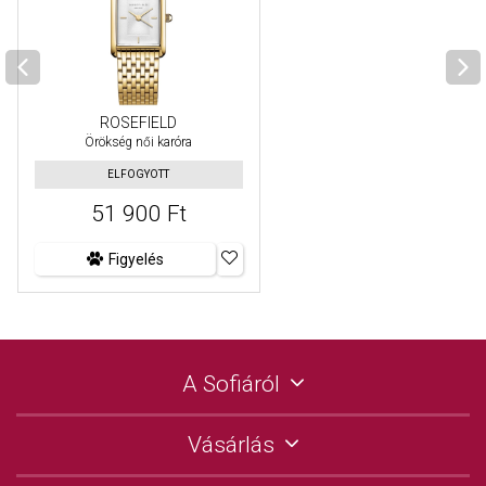
ROSEFIELD
Örökség női karóra
ELFOGYOTT
51 900 Ft
Figyelés
A Sofiáról
Vásárlás