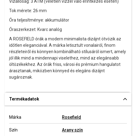
Vízállóság: 3 ATM (véletlen vízzel való érintkezés esetén)
Tok mérete: 26 mm
Óra teljesítménye: akkumulátor
Óraszerkezet: Kvarc analóg
A ROSEFIELD órák a modern minimalista dizájnt ötvözik az
időtlen eleganciával. A márka letisztult vonalairól, finom
részleteiről és könnyen kombinálható stílusáról ismert, amely
jól illik mind a mindennapi viselethez, mind az elegánsabb
öltözékekhez. Az órák friss, városi és prémium hangulatot
árasztanak, miközben könnyed és elegáns dizájnt
sugároznak.
Termékadatok
Márka
Rosefield
Szín
Arany szín