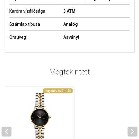
Karóra vízállósága
3 ATM
Számlap típusa
Analóg
Óraüveg
Ásványi
Megtekintett
Ingyenes szállítás