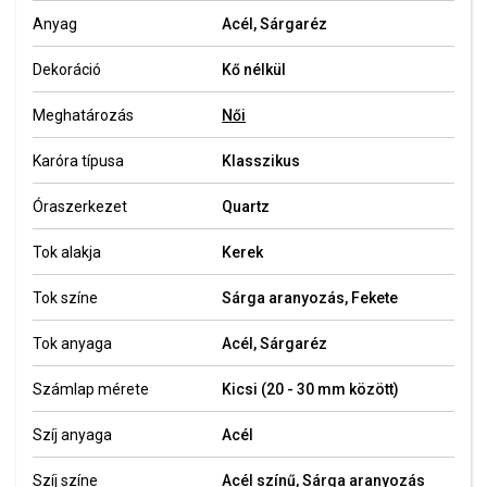
Anyag
Acél, Sárgaréz
Dekoráció
Kő nélkül
Meghatározás
Női
Karóra típusa
Klasszikus
Óraszerkezet
Quartz
Tok alakja
Kerek
Tok színe
Sárga aranyozás, Fekete
Tok anyaga
Acél, Sárgaréz
Számlap mérete
Kicsi (20 - 30 mm között)
Szíj anyaga
Acél
Szíj színe
Acél színű, Sárga aranyozás