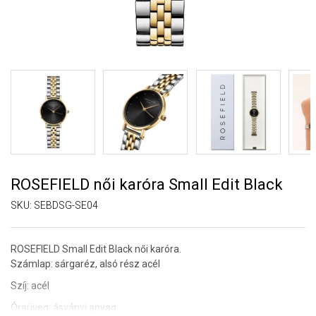
ROSEFIELD női karóra Small Edit Black
SKU:
SEBDSG-SE04
ROSEFIELD Small Edit Black női karóra.
Számlap: sárgaréz, alsó rész acél
Szíj: acél
Óraüveg: ásványi anyag