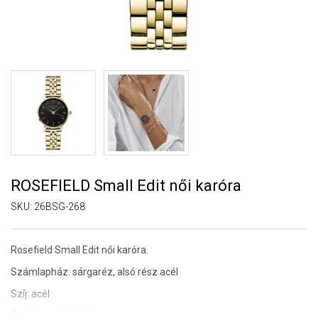
ROSEFIELD Small Edit női karóra
SKU:
26BSG-268
Rosefield Small Edit női karóra.
Számlapház: sárgaréz, alsó rész acél
Szíj: acél
Óraüveg: ásványi