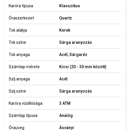
Karóra típusa
Klasszikus
Óraszerkezet
Quartz
Tok alakja
Kerek
Tok színe
Sárga aranyozás
Tok anyaga
Acél, Sárgaréz
Számlap mérete
Kicsi (20 - 30 mm között)
Szíj anyaga
Acél
Szíj színe
Sárga aranyozás
Karóra vízállósága
3 ATM
Számlap típusa
Analóg
Óraüveg
Ásványi