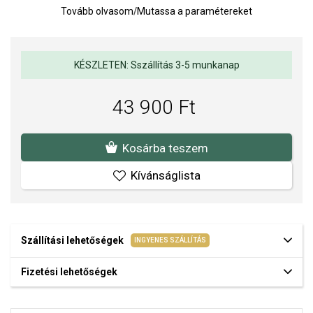
Tovább olvasom
/
Mutassa a paramétereket
Vízállóság: 3 ATM (véletlen vízzel való érintkezés)
Átmérő: 26 mm
Órameghajtó: akkumulátor
KÉSZLETEN: Sszállítás 3-5 munkanap
Óraszerkezet: kvarc analóg
43 900 Ft
Kosárba teszem
Kívánságlista
Szállítási lehetőségek
INGYENES SZÁLLÍTÁS
Fizetési lehetőségek