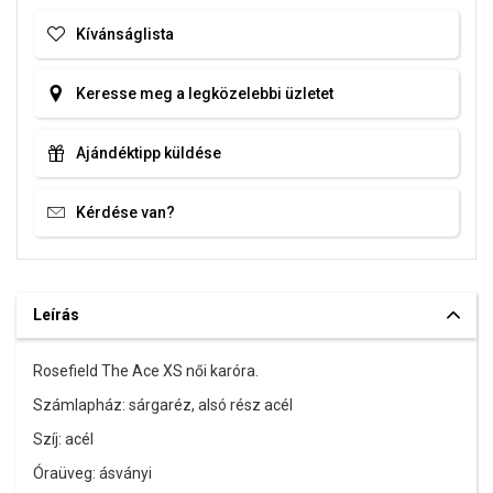
Kívánságlista
Keresse meg a legközelebbi üzletet
Ajándéktipp küldése
Kérdése van?
Leírás
Rosefield The Ace XS női karóra.
Számlapház: sárgaréz, alsó rész acél
Szíj: acél
Óraüveg: ásványi