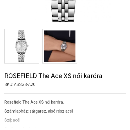
ROSEFIELD The Ace XS női karóra
SKU:
ASSSS-A20
Rosefield The Ace XS női karóra.
Számlapház: sárgaréz, alsó rész acél
Szíj: acél
Óraüveg: ásványi