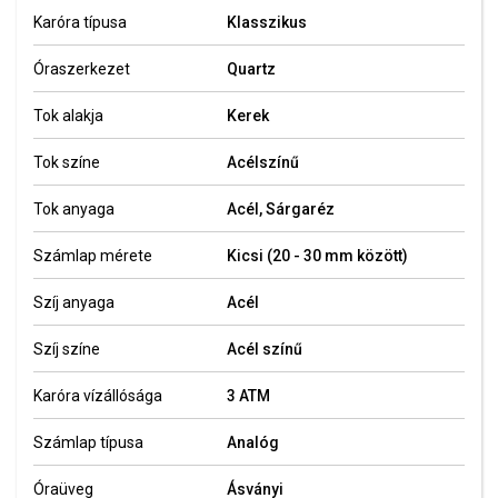
Karóra típusa
Klasszikus
Óraszerkezet
Quartz
Tok alakja
Kerek
Tok színe
Acélszínű
Tok anyaga
Acél, Sárgaréz
Számlap mérete
Kicsi (20 - 30 mm között)
Szíj anyaga
Acél
Szíj színe
Acél színű
Karóra vízállósága
3 ATM
Számlap típusa
Analóg
Óraüveg
Ásványi