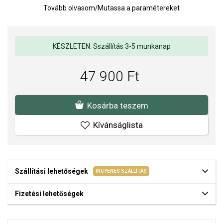
Tovább olvasom
/
Mutassa a paramétereket
Vízállóság: 3 ATM (véletlen vízzel való érintkezés)
Átmérő: 29 mm
Órameghajtó: akkumulátor
KÉSZLETEN: Sszállítás 3-5 munkanap
Óraszerkezet: kvarc analóg
47 900 Ft
Kosárba teszem
Kívánságlista
Szállítási lehetőségek
INGYENES SZÁLLÍTÁS
Fizetési lehetőségek