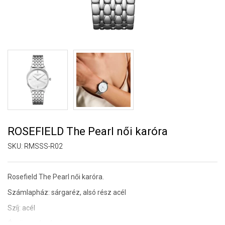
ROSEFIELD The Pearl női karóra
SKU:
RMSSS-R02
Rosefield The Pearl női karóra.
Számlapház: sárgaréz, alsó rész acél
Szíj: acél
Óraüveg: ásványi