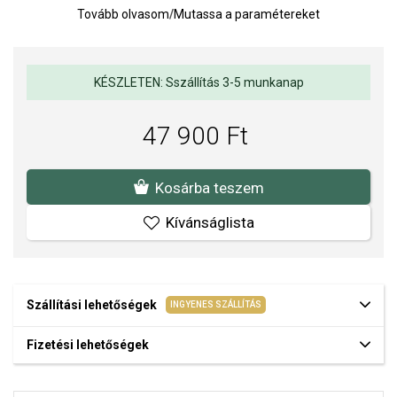
Tovább olvasom
/
Mutassa a paramétereket
Vízállóság: 3 ATM (véletlen vízzel való érintkezés)
Átmérő: 36 mm
Órameghajtó: akkumulátor
KÉSZLETEN: Sszállítás 3-5 munkanap
Óraszerkezet: Kvarc analóg
47 900 Ft
Kosárba teszem
Kívánságlista
Szállítási lehetőségek
INGYENES SZÁLLÍTÁS
Fizetési lehetőségek