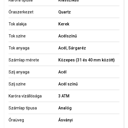
Karóra típusa
Klasszikus
Óraszerkezet
Quartz
Tok alakja
Kerek
Tok színe
Acélszínű
Tok anyaga
Acél, Sárgaréz
Számlap mérete
Közepes (31 és 40 mm között)
Szíj anyaga
Acél
Szíj színe
Acél színű
Karóra vízállósága
3 ATM
Számlap típusa
Analóg
Óraüveg
Ásványi