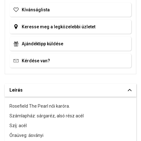
Kívánságlista
Keresse meg a legközelebbi üzletet
Ajándéktipp küldése
Kérdése van?
Leírás
Rosefield The Pearl női karóra.
Számlapház: sárgaréz, alsó rész acél
Szíj: acél
Óraüveg: ásványi