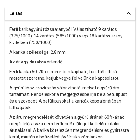
Leírás
Férfi karikagyűrű rózsaaranyból. Választható 9 karátos
(375/1000), 14 karátos (585/1000) vagy 18 karátos arany
kivitelben (750/1000).
A karika szélessége: 2,8 mm.
Az ár
egy darabra
értendő.
Férfi karika 60-70-es méretben kapható, ha ettől eltérő
méretet szeretne, kérjük vegye fel velünk a kapcsolatot.
A gyűrűkhöz gravírozás választható, melyet a gyűrű ára
tartalmaz. Rendeléskor a megjegyzésbe írja be a betűtípust
és a szöveget. A betűtípusokat a karikák képgalériájában
láthatjátok.
Az áru megrendelését követően a gyűrű árának 60%-ának
megfelelő vissza nem térítendő előleget kell előre utalni
átutalással. A karika kötelezően megrendelésre és gyártásra
kerül, miután a befizetést jóváírtuk számlánkon.