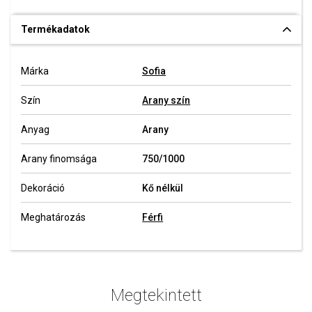
Termékadatok
Márka
Sofia
Szín
Arany szín
Anyag
Arany
Arany finomsága
750/1000
Dekoráció
Kő nélkül
Meghatározás
Férfi
Megtekintett