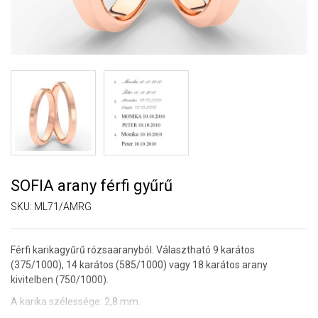
SOFIA arany férfi gyűrű
SKU:
ML71/AMRG
Férfi karikagyűrű rózsaaranyból. Választható 9 karátos
(375/1000), 14 karátos (585/1000) vagy 18 karátos arany
kivitelben (750/1000).
A karika szélessége: 2,8 mm.