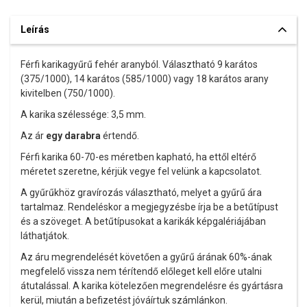
Leírás
Férfi karikagyűrű fehér aranyból. Választható 9 karátos
(375/1000), 14 karátos (585/1000) vagy 18 karátos arany
kivitelben (750/1000).
A karika szélessége: 3,5 mm.
Az ár
egy darabra
értendő.
Férfi karika 60-70-es méretben kapható, ha ettől eltérő
méretet szeretne, kérjük vegye fel velünk a kapcsolatot.
A gyűrűkhöz gravírozás választható, melyet a gyűrű ára
tartalmaz. Rendeléskor a megjegyzésbe írja be a betűtípust
és a szöveget. A betűtípusokat a karikák képgalériájában
láthatjátok.
Az áru megrendelését követően a gyűrű árának 60%-ának
megfelelő vissza nem térítendő előleget kell előre utalni
átutalással. A karika kötelezően megrendelésre és gyártásra
kerül, miután a befizetést jóváírtuk számlánkon.