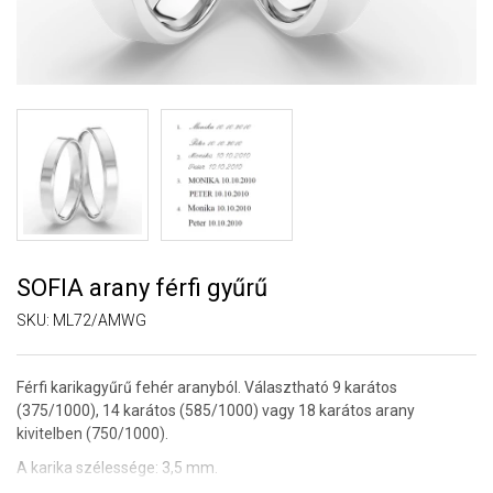
SOFIA arany férfi gyűrű
SKU:
ML72/AMWG
Férfi karikagyűrű fehér aranyból. Választható 9 karátos
(375/1000), 14 karátos (585/1000) vagy 18 karátos arany
kivitelben (750/1000).
A karika szélessége: 3,5 mm.