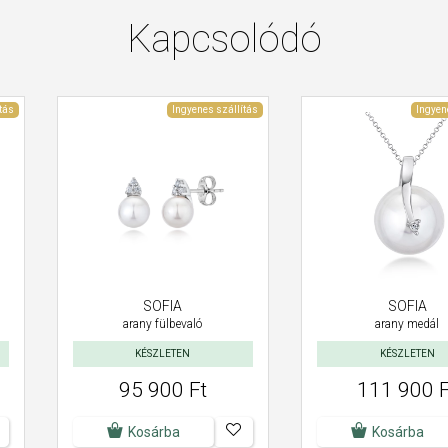
Kapcsolódó
tás
Ingyenes szállítás
Ingyen
SOFIA
SOFIA
arany fülbevaló
arany medál
KÉSZLETEN
KÉSZLETEN
95 900 Ft
111 900 F
Kosárba
Kosárba