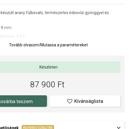
 készült arany fülbevaló, természetes édesvízi gyönggyel és
 8 mm.
tömege: 2,4 g.
Tovább olvasom
/
Mutassa a paramétereket
za: 11 mm.
a kivitelezés minősége elsőrendű számunkra. Felületkezelésünk,
s gyöngyeink beépítése megfelel az igényes követelményeknek.
Készleten
87 900 Ft
Kívánságlista
osárba teszem
ehetőségek
INGYENES SZÁLLÍTÁS