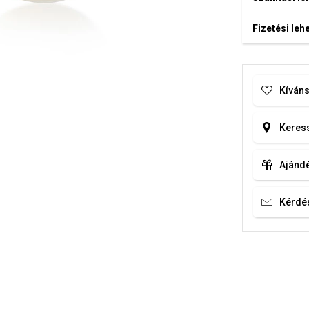
Fizetési le
Kíváns
Keress
Ajándé
Kérdé