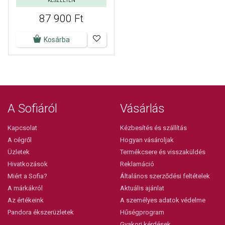
KÉSZLETEN
87 900 Ft
Kosárba
A Sofiáról
Vásárlás
Kapcsolat
Kézbesítés és szállítás
A cégről
Hogyan vásároljak
Üzletek
Termékcsere és visszaküldés
Hivatkozások
Reklamáció
Miért a Sofia?
Általános szerződési feltételek
A márkákról
Aktuális ajánlat
Az értékeink
A személyes adatok védelme
Pandora ékszerüzletek
Hűségprogram
Gyakori kérdések