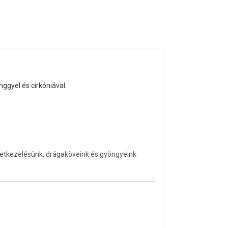
ggyel és cirkóniával.
letkezelésünk, drágaköveink és gyöngyeink