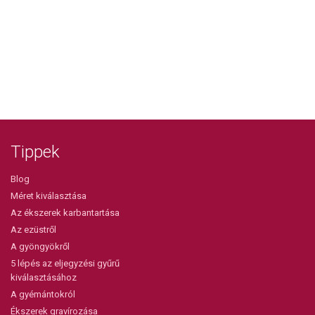
Tippek
Blog
Méret kiválasztása
Az ékszerek karbantartása
Az ezüstről
A gyöngyökről
5 lépés az eljegyzési gyűrű
kiválasztásához
A gyémántokról
Ékszerek gravírozása