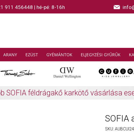
21 911 456448
|
hé-pé: 8-16h
info
ARANY
EZÜST
GYÉMÁNTOK
ELJEGYZÉSI GYŰRŰK
K
AS SABO: Gyűjtsön és spóroljon
További info
SOFIA a
SKU:
AUBCUI24