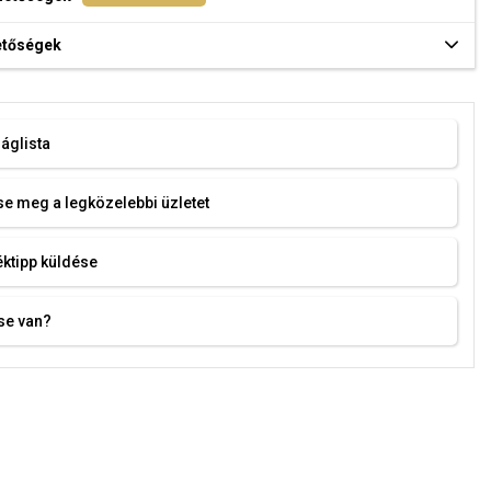
hetőségek
áglista
e meg a legközelebbi üzletet
ktipp küldése
se van?