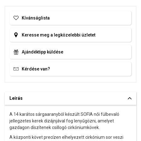
Kívánságlista
Keresse meg a legközelebbi üzletet
Ajándéktipp küldése
Kérdése van?
Leírás
A 14 karátos sárgaaranyból készült SOFIA női fülbevaló
jellegzetes kerek dizájnjával fog lenyűgözni, amelyet
gazdagon díszítenek csillogó cirkóniumkövek.
A központi követ precízen elhelyezett cirkónium sor veszi