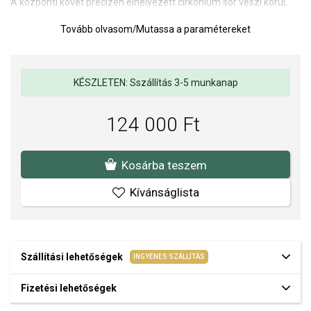
A központi követ precízen elhelyezett cirkónium sor veszi körül,
amelyek napsugárhatást keltenek, és kivételes fényt
Tovább olvasom
/
Mutassa a paramétereket
kölcsönöznek az ékszernek. A kifinomult részletek és a sima
arany, valamint a csillogó kövek harmonikus kombinációja elegáns
kiegészítővé teszi a fülbevalót, amely alkalmas ünnepi alkalmakra
és különleges pillanatokra.
KÉSZLETEN: Sszállítás 3-5 munkanap
Fülbevaló méretei: 7 x 7 mm.
Súly: 1,5 g.
124 000 Ft
Az anyagok és a kivitelezés minősége elsőrendű számunkra.
Felületkezelésünk, drágaköveink és gyöngyeink beépítése
Kosárba teszem
megfelel az igényes követelményeknek.
Kívánságlista
Szállítási lehetőségek
INGYENES SZÁLLÍTÁS
Fizetési lehetőségek