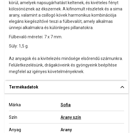
körül, amelyek napsugárhatást keltenek, és kivételes fényt
kölcsönöznek az ékszernek. A kifinomult részletek és a sima
arany, valamint a csillogó kövek harmonikus kombinációja
elegáns kiegészítővé teszi a fülbevalót, amely alkalmas
ünnepi alkalmakra és különleges pillanatokra.
Fülbevaló méretei: 7 x 7 mm.
Súly: 1,5 g.
Az anyagok és a kivitelezés minősége elsőrendű számunkra.
Felületkezelésünk, drágaköveink és gyöngyeink beépítése
megfelel az igényes követelményeknek.
Termékadatok
Márka
Sofia
Szín
Arany szín
Anyag
Arany