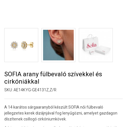
SOFIA arany fülbevaló szívekkel és
cirkóniákkal
SKU:
AE14KYG-GE4131Z,Z/R
A 14 karátos sárgaaranyból készült SOFIA női fülbevaló
jellegzetes kerek dizájnjával fog lenyűgözni, amelyet gazdagon
díszítenek csillogó cirkóniumkövek.