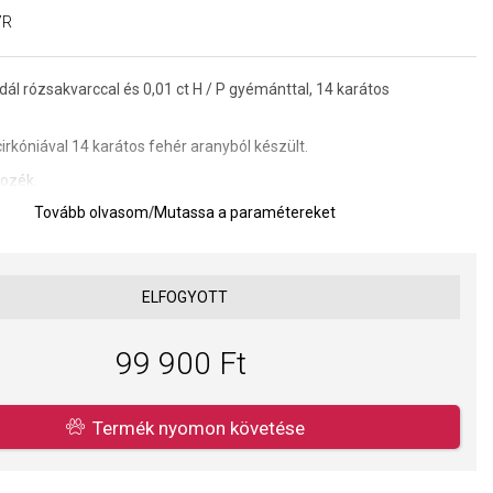
7R
ál rózsakvarccal és 0,01 ct H / P gyémánttal, 14 karátos
cirkóniával 14 karátos fehér aranyból készült.
tozék.
Tovább olvasom
/
Mutassa a paramétereket
5 mm fogantyúval.
a kivitelezés minősége elsőrendű számunkra. Felületkezelésünk,
ELFOGYOTT
s gyöngyeink beépítése megfelel az igényes követelményeknek.
99 900 Ft
Termék nyomon követése