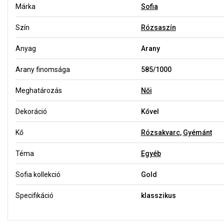
Márka
Sofia
Szín
Rózsaszín
Anyag
Arany
Arany finomsága
585/1000
Meghatározás
Női
Dekoráció
Kővel
Kő
Rózsakvarc
,
Gyémánt
Téma
Egyéb
Sofia kollekció
Gold
Specifikáció
klasszikus