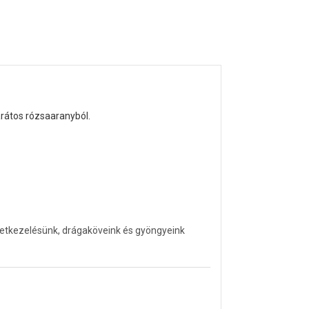
arátos rózsaaranyból.
letkezelésünk, drágaköveink és gyöngyeink