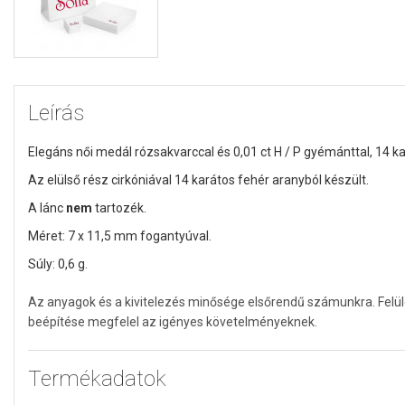
Leírás
Elegáns női medál rózsakvarccal és 0,01 ct H / P gyémánttal, 14 k
Az elülső rész cirkóniával 14 karátos fehér aranyból készült.
A lánc
nem
tartozék.
Méret: 7 x 11,5 mm fogantyúval.
Súly: 0,6 g.
Az anyagok és a kivitelezés minősége elsőrendű számunkra. Felü
beépítése megfelel az igényes követelményeknek.
Termékadatok