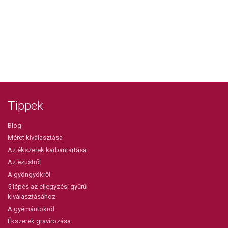
Tippek
Blog
Méret kiválasztása
Az ékszerek karbantartása
Az ezüstről
A gyöngyökről
5 lépés az eljegyzési gyűrű
kiválasztásához
A gyémántokról
Ékszerek gravírozása