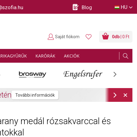
HU
@szofia.hu
Blog
Saját fiókom
0
db
| 0 Ft
ARIKAGYŰRŰK
KARÓRÁK
AKCIÓK
Next
rmációk
Next
rany medál rózsakvarccal és
tokkal