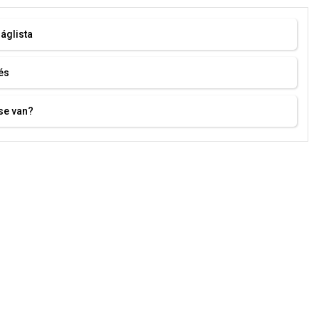
áglista
és
se van?