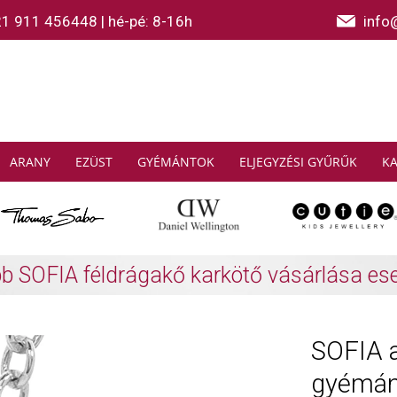
21 911 456448
|
hé-pé: 8-16h
info
ARANY
EZÜST
GYÉMÁNTOK
ELJEGYZÉSI GYŰRŰK
K
AS SABO: Gyűjtsön és spóroljon
További info
SOFIA a
gyémán