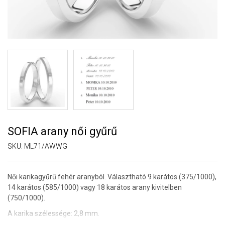
SOFIA arany női gyűrű
SKU:
ML71/AWWG
Női karikagyűrű fehér aranyból. Választható 9 karátos (375/1000),
14 karátos (585/1000) vagy 18 karátos arany kivitelben
(750/1000).
A karika szélessége: 2,8 mm.