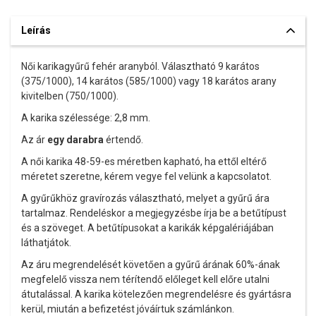
Leírás
Női karikagyűrű fehér aranyból. Választható 9 karátos
(375/1000), 14 karátos (585/1000) vagy 18 karátos arany
kivitelben (750/1000).
A karika szélessége: 2,8 mm.
Az ár
egy darabra
értendő.
A női karika 48-59-es méretben kapható, ha ettől eltérő
méretet szeretne, kérem vegye fel velünk a kapcsolatot.
A gyűrűkhöz gravírozás választható, melyet a gyűrű ára
tartalmaz. Rendeléskor a megjegyzésbe írja be a betűtípust
és a szöveget. A betűtípusokat a karikák képgalériájában
láthatjátok.
Az áru megrendelését követően a gyűrű árának 60%-ának
megfelelő vissza nem térítendő előleget kell előre utalni
átutalással. A karika kötelezően megrendelésre és gyártásra
kerül, miután a befizetést jóváírtuk számlánkon.