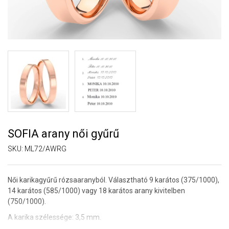
SOFIA arany női gyűrű
SKU:
ML72/AWRG
Női karikagyűrű rózsaaranyból. Választható 9 karátos (375/1000),
14 karátos (585/1000) vagy 18 karátos arany kivitelben
(750/1000).
A karika szélessége: 3,5 mm.