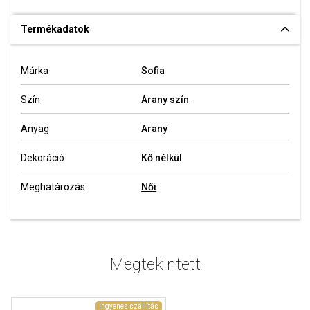
Termékadatok
Márka
Sofia
Szín
Arany szín
Anyag
Arany
Dekoráció
Kő nélkül
Meghatározás
Női
Megtekintett
Ingyenes szállítás