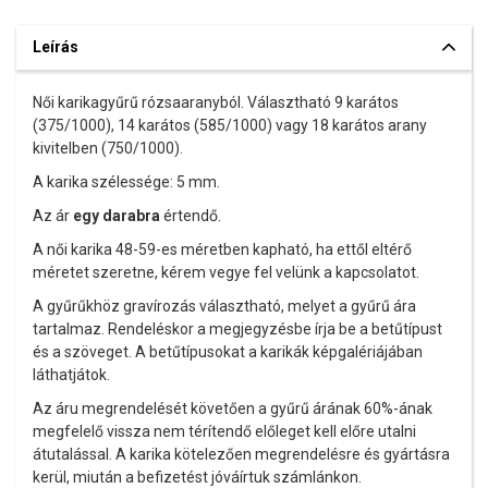
Leírás
Női karikagyűrű rózsaaranyból. Választható 9 karátos
(375/1000), 14 karátos (585/1000) vagy 18 karátos arany
kivitelben (750/1000).
A karika szélessége: 5 mm.
Az ár
egy darabra
értendő.
A női karika 48-59-es méretben kapható, ha ettől eltérő
méretet szeretne, kérem vegye fel velünk a kapcsolatot.
A gyűrűkhöz gravírozás választható, melyet a gyűrű ára
tartalmaz. Rendeléskor a megjegyzésbe írja be a betűtípust
és a szöveget. A betűtípusokat a karikák képgalériájában
láthatjátok.
Az áru megrendelését követően a gyűrű árának 60%-ának
megfelelő vissza nem térítendő előleget kell előre utalni
átutalással. A karika kötelezően megrendelésre és gyártásra
kerül, miután a befizetést jóváírtuk számlánkon.