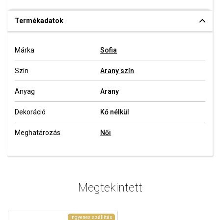
Termékadatok
Márka
Sofia
Szín
Arany szín
Anyag
Arany
Dekoráció
Kő nélkül
Meghatározás
Női
Megtekintett
Ingyenes szállítás