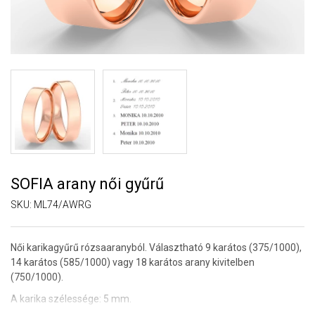
SOFIA arany női gyűrű
SKU:
ML74/AWRG
Női karikagyűrű rózsaaranyból. Választható 9 karátos (375/1000),
14 karátos (585/1000) vagy 18 karátos arany kivitelben
(750/1000).
A karika szélessége: 5 mm.