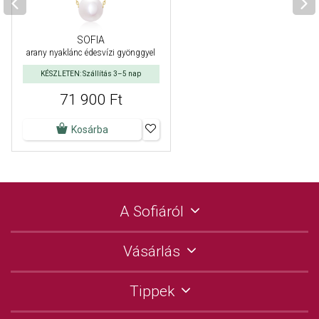
SOFIA
arany nyaklánc édesvízi gyönggyel
KÉSZLETEN: Szállítás 3–5 nap
71 900 Ft
Kosárba
A Sofiáról
Vásárlás
Tippek