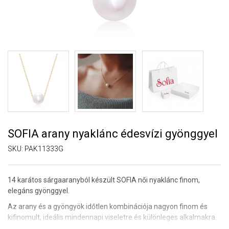
SOFIA arany nyaklánc édesvízi gyönggyel
SKU:
PAK11333G
14 karátos sárgaaranyból készült SOFIA női nyaklánc finom,
elegáns gyönggyel.
Az arany és a gyöngyök időtlen kombinációja nagyon finom és
kifinomult, ideális mindennapi viseletre és különleges alkalmakra.