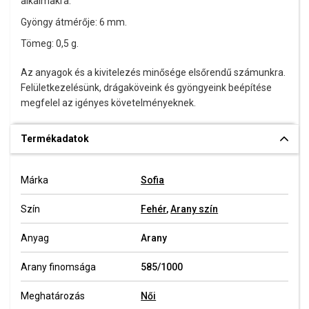
alkalmakra.
Gyöngy átmérője: 6 mm.
Tömeg: 0,5 g.
Az anyagok és a kivitelezés minősége elsőrendű számunkra.
Felületkezelésünk, drágaköveink és gyöngyeink beépítése
megfelel az igényes követelményeknek.
Termékadatok
Márka
Sofia
Szín
Fehér
,
Arany szín
Anyag
Arany
Arany finomsága
585/1000
Meghatározás
Női