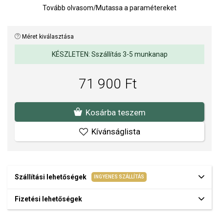
Gyöngy átmérője: 6 mm.
Tovább olvasom
/
Mutassa a paramétereket
Tömeg: 0,5 g.
Méret kiválasztása
Az anyagok és a kivitelezés minősége elsőrendű számunkra.
Felületkezelésünk, drágaköveink és gyöngyeink beépítése
KÉSZLETEN: Sszállítás 3-5 munkanap
megfelel az igényes követelményeknek.
71 900 Ft
Kosárba teszem
Kívánságlista
Szállítási lehetőségek
INGYENES SZÁLLÍTÁS
Fizetési lehetőségek