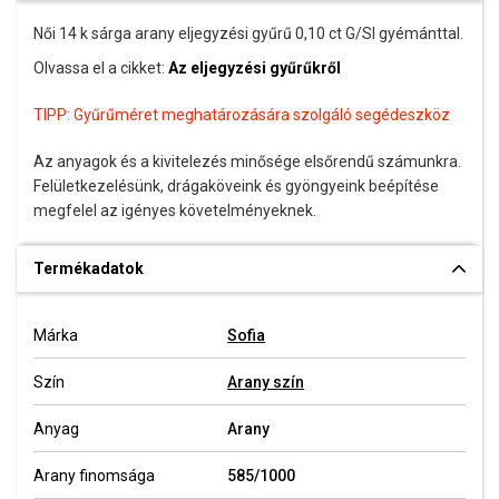
Női 14 k sárga arany eljegyzési gyűrű 0,10 ct G/SI gyémánttal.
Olvassa el a cikket:
Az eljegyzési gyűrűkről
TIPP:
Gyűrűméret meghatározására szolgáló segédeszköz
Az anyagok és a kivitelezés minősége elsőrendű számunkra.
Felületkezelésünk, drágaköveink és gyöngyeink beépítése
megfelel az igényes követelményeknek.
Termékadatok
Márka
Sofia
Szín
Arany szín
Anyag
Arany
Arany finomsága
585/1000