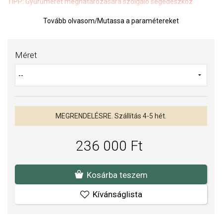
TIPP:
Gyűrűméret meghatározására szolgáló segédeszköz
Tovább olvasom
/
Mutassa a paramétereket
Az anyagok és a kivitelezés minősége elsőrendű számunkra.
Felületkezelésünk, drágaköveink és gyöngyeink beépítése
megfelel az igényes követelményeknek.
Méret
MEGRENDELÉSRE. Szállítás 4-5 hét.
236 000 Ft
Kosárba teszem
Kívánságlista