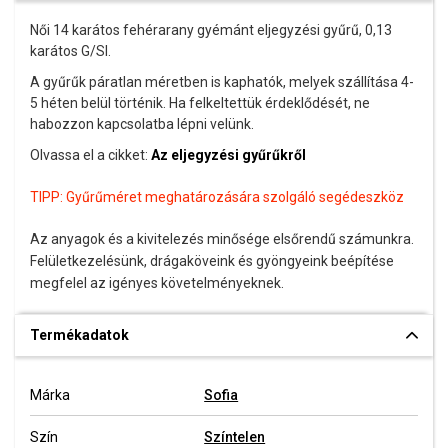
Női 14 karátos fehérarany gyémánt eljegyzési gyűrű, 0,13
karátos G/SI.
A gyűrűk páratlan méretben is kaphatók, melyek szállítása 4-
5 héten belül történik. Ha felkeltettük érdeklődését, ne
habozzon kapcsolatba lépni velünk.
Olvassa el a cikket:
Az eljegyzési gyűrűkről
TIPP:
Gyűrűméret meghatározására szolgáló segédeszköz
Az anyagok és a kivitelezés minősége elsőrendű számunkra.
Felületkezelésünk, drágaköveink és gyöngyeink beépítése
megfelel az igényes követelményeknek.
Termékadatok
Márka
Sofia
Szín
Színtelen