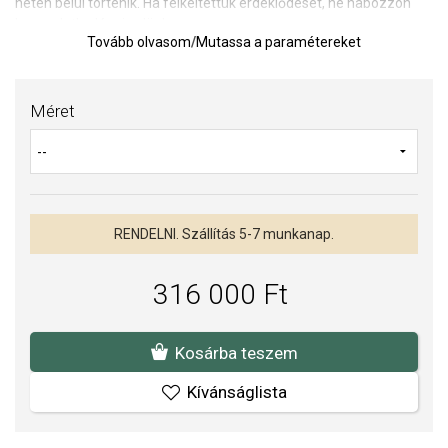
héten belül történik. Ha felkeltettük érdeklődését, ne habozzon
kapcsolatba lépni velünk.
Tovább olvasom
/
Mutassa a paramétereket
Olvassa el a cikket:
Az eljegyzési gyűrűkről
TIPP:
Gyűrűméret meghatározására szolgáló segédeszköz
Méret
Az anyagok és a kivitelezés minősége elsőrendű számunkra.
Felületkezelésünk, drágaköveink és gyöngyeink beépítése
megfelel az igényes követelményeknek.
RENDELNI. Szállítás 5-7 munkanap.
316 000 Ft
Kosárba teszem
Kívánságlista