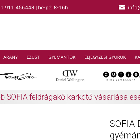
21 911 456448
|
hé-pé: 8-16h
info
ARANY
EZÜST
GYÉMÁNTOK
ELJEGYZÉSI GYŰRŰK
K
AS SABO: Gyűjtsön és spóroljon
További info
SOFIA 
gyémánt