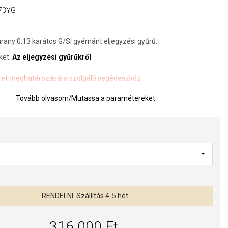
73YG
arany 0,13 karátos G/SI gyémánt eljegyzési gyűrű.
ket:
Az eljegyzési gyűrűkről
et meghatározására szolgáló segédeszköz
Tovább olvasom
/
Mutassa a paramétereket
a kivitelezés minősége elsőrendű számunkra. Felületkezelésünk,
s gyöngyeink beépítése megfelel az igényes követelményeknek.
RENDELNI. Szállítás 4-5 hét.
316 000 Ft