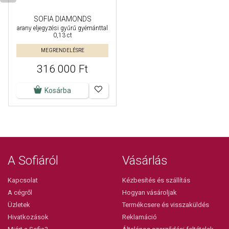
SOFIA DIAMONDS
arany eljegyzési gyűrű gyémánttal
0,13 ct
MEGRENDELÉSRE
316 000 Ft
Kosárba
A Sofiáról
Vásárlás
Kapcsolat
Kézbesítés és szállítás
A cégről
Hogyan vásároljak
Üzletek
Termékcsere és visszaküldés
Hivatkozások
Reklamáció