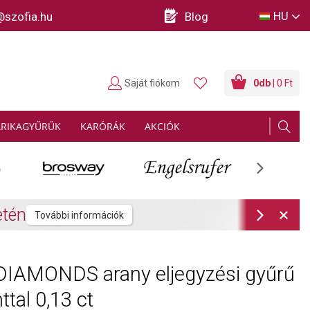
HU
@szofia.hu
Blog
Saját fiókom
0
db
| 0 Ft
ARIKAGYŰRŰK
KARÓRÁK
AKCIÓK
Next
rmációk
Next
DIAMONDS arany eljegyzési gyűrű
tal 0,13 ct