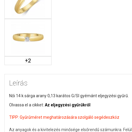
+
2
Leírás
Női 14 k sárga arany 0,13 karátos G/SI gyémánt eljegyzési gyűrű.
Olvassa el a cikket:
Az eljegyzési gyűrűkről
TIPP:
Gyűrűméret meghatározására szolgáló segédeszköz
Az anyagok és a kivitelezés minősége elsőrendű számunkra. Felü