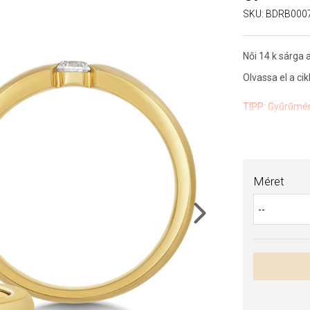
SKU:
BDRB000
Női 14 k sárga 
Olvassa el a cik
TIPP:
Gyűrűmér
Az anyagok és 
drágaköveink é
Méret
Next