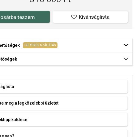
Kívánságlista
osárba teszem
ehetőségek
INGYENES SZÁLLÍTÁS
hetőségek
áglista
e meg a legközelebbi üzletet
ktipp küldése
se van?