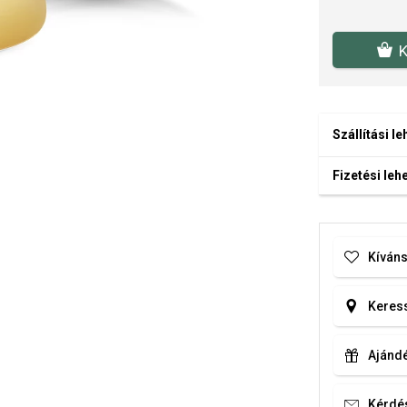
K
Szállítási l
Fizetési le
Kíváns
Keress
Ajándé
Kérdé