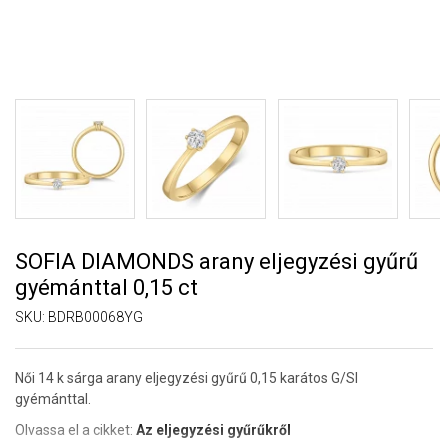
SOFIA DIAMONDS arany eljegyzési gyűrű
gyémánttal 0,15 ct
SKU:
BDRB00068YG
Női 14 k sárga arany eljegyzési gyűrű 0,15 karátos G/SI
gyémánttal.
Olvassa el a cikket:
Az eljegyzési gyűrűkről