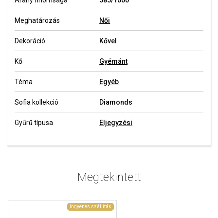
Arany finomsága
585/1000
Meghatározás
Női
Dekoráció
Kővel
Kő
Gyémánt
Téma
Egyéb
Sofia kollekció
Diamonds
Gyűrű típusa
Eljegyzési
Megtekintett
Ingyenes szállítás