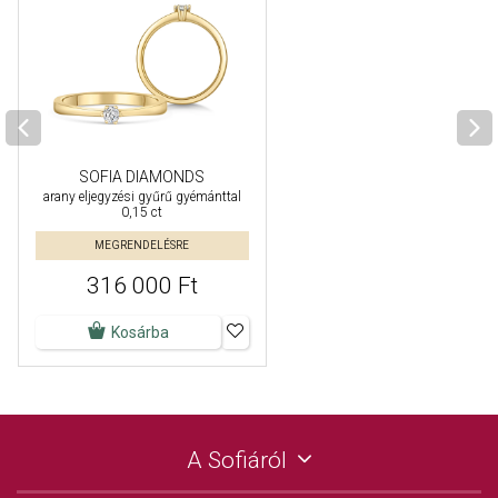
SOFIA DIAMONDS
arany eljegyzési gyűrű gyémánttal
0,15 ct
MEGRENDELÉSRE
316 000 Ft
Kosárba
A Sofiáról