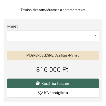
TIPP:
Gyűrűméret meghatározására szolgáló segédeszköz
Tovább olvasom
/
Mutassa a paramétereket
Az anyagok és a kivitelezés minősége elsőrendű számunkra.
Felületkezelésünk, drágaköveink és gyöngyeink beépítése
Méret
megfelel az igényes követelményeknek.
MEGRENDELÉSRE. Szállítás 4-5 hét.
316 000 Ft
Kosárba teszem
Kívánságlista