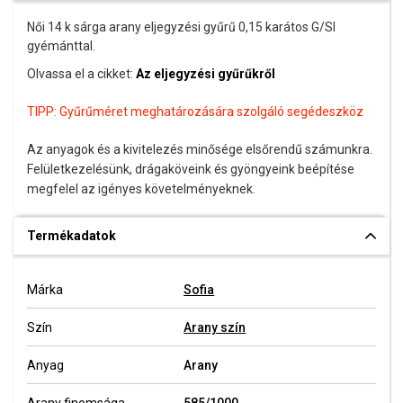
Női 14 k sárga arany eljegyzési gyűrű 0,15 karátos G/SI
gyémánttal.
Olvassa el a cikket:
Az eljegyzési gyűrűkről
TIPP:
Gyűrűméret meghatározására szolgáló segédeszköz
Az anyagok és a kivitelezés minősége elsőrendű számunkra.
Felületkezelésünk, drágaköveink és gyöngyeink beépítése
megfelel az igényes követelményeknek.
Termékadatok
Márka
Sofia
Szín
Arany szín
Anyag
Arany