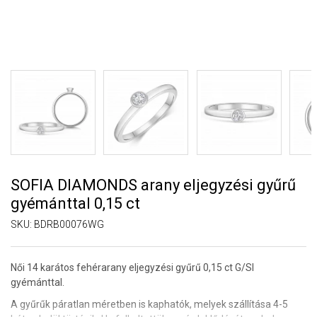
SOFIA DIAMONDS arany eljegyzési gyűrű
gyémánttal 0,15 ct
SKU:
BDRB00076WG
Női 14 karátos fehérarany eljegyzési gyűrű 0,15 ct G/SI
gyémánttal.
A gyűrűk páratlan méretben is kaphatók, melyek szállítása 4-5