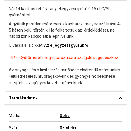
Női 14 karátos fehérarany eljegyzési gyűrű 0,15 ct G/SI
gyémánttal.
A gyűrűk páratlan méretben is kaphatók, melyek szállítása 4-
5 héten belül történik. Ha felkeltettük az érdeklődését, ne
habozzon kapcsolatba lépni velünk.
Olvassa el a cikket:
Az eljegyzési gyűrűkről
TIPP:
Gyűrűméret meghatározására szolgáló segédeszköz
Az anyagok és a kivitelezés minősége elsőrendű számunkra.
Felületkezelésünk, drágaköveink és gyöngyeink beépítése
megfelel az igényes követelményeknek.
Termékadatok
Márka
Sofia
Szín
Színtelen