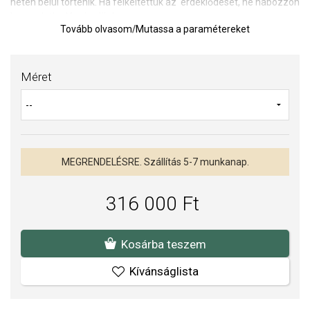
héten belül történik. Ha felkeltettük az érdeklődését, ne habozzon
kapcsolatba lépni velünk.
Tovább olvasom
/
Mutassa a paramétereket
Olvassa el a cikket:
Az eljegyzési gyűrűkről
TIPP:
Gyűrűméret meghatározására szolgáló segédeszköz
Méret
Az anyagok és a kivitelezés minősége elsőrendű számunkra.
Felületkezelésünk, drágaköveink és gyöngyeink beépítése
megfelel az igényes követelményeknek.
MEGRENDELÉSRE. Szállítás 5-7 munkanap.
316 000 Ft
Kosárba teszem
Kívánságlista