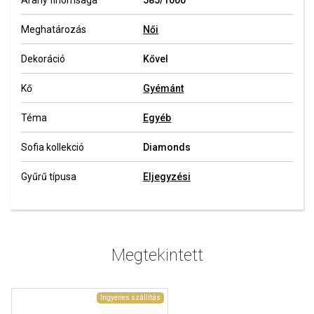
Arany finomsága
585/1000
Meghatározás
Női
Dekoráció
Kővel
Kő
Gyémánt
Téma
Egyéb
Sofia kollekció
Diamonds
Gyűrű típusa
Eljegyzési
Megtekintett
Ingyenes szállítás