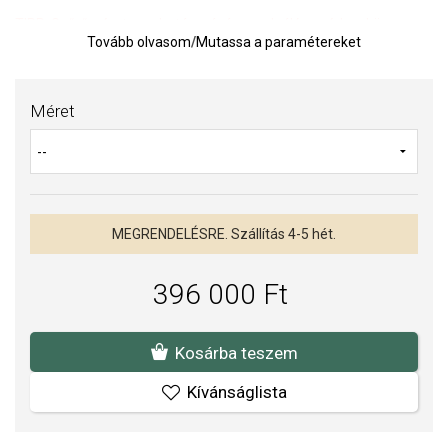
TIPP:
Gyűrűméret meghatározására szolgáló segédeszköz
Tovább olvasom
/
Mutassa a paramétereket
Az anyagok és a kivitelezés minősége elsőrendű számunkra.
Felületkezelésünk, drágaköveink és gyöngyeink beépítése
Méret
megfelel az igényes követelményeknek.
MEGRENDELÉSRE. Szállítás 4-5 hét.
396 000 Ft
Kosárba teszem
Kívánságlista