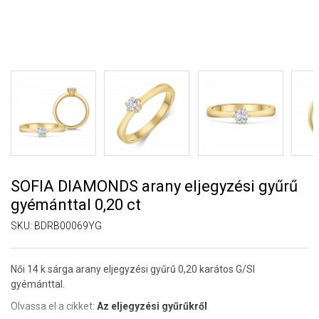
SOFIA DIAMONDS arany eljegyzési gyűrű
gyémánttal 0,20 ct
SKU:
BDRB00069YG
Női 14 k sárga arany eljegyzési gyűrű 0,20 karátos G/SI
gyémánttal.
Olvassa el a cikket:
Az eljegyzési gyűrűkről