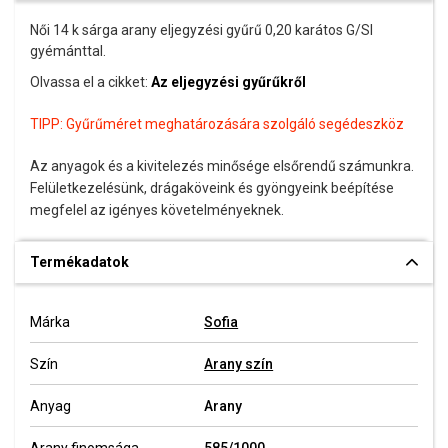
Női 14 k sárga arany eljegyzési gyűrű 0,20 karátos G/SI
gyémánttal.
Olvassa el a cikket:
Az eljegyzési gyűrűkről
TIPP:
Gyűrűméret meghatározására szolgáló segédeszköz
Az anyagok és a kivitelezés minősége elsőrendű számunkra.
Felületkezelésünk, drágaköveink és gyöngyeink beépítése
megfelel az igényes követelményeknek.
Termékadatok
Márka
Sofia
Szín
Arany szín
Anyag
Arany