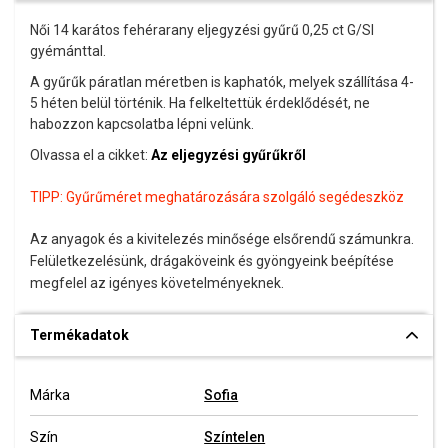
Női 14 karátos fehérarany eljegyzési gyűrű 0,25 ct G/SI
gyémánttal.
A gyűrűk páratlan méretben is kaphatók, melyek szállítása 4-
5 héten belül történik. Ha felkeltettük érdeklődését, ne
habozzon kapcsolatba lépni velünk.
Olvassa el a cikket:
Az eljegyzési gyűrűkről
TIPP:
Gyűrűméret meghatározására szolgáló segédeszköz
Az anyagok és a kivitelezés minősége elsőrendű számunkra.
Felületkezelésünk, drágaköveink és gyöngyeink beépítése
megfelel az igényes követelményeknek.
Termékadatok
Márka
Sofia
Szín
Színtelen