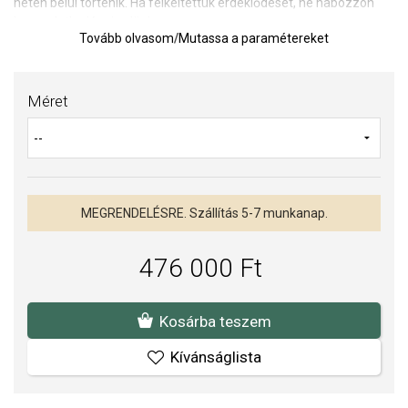
héten belül történik. Ha felkeltettük érdeklődését, ne habozzon
kapcsolatba lépni velünk.
Tovább olvasom
/
Mutassa a paramétereket
Olvassa el a cikket:
Az eljegyzési gyűrűkről
TIPP:
Gyűrűméret meghatározására szolgáló segédeszköz
Méret
Az anyagok és a kivitelezés minősége elsőrendű számunkra.
Felületkezelésünk, drágaköveink és gyöngyeink beépítése
megfelel az igényes követelményeknek.
MEGRENDELÉSRE. Szállítás 5-7 munkanap.
476 000 Ft
Kosárba teszem
Kívánságlista