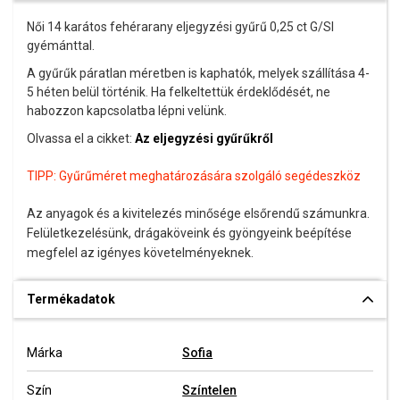
Női 14 karátos fehérarany eljegyzési gyűrű 0,25 ct G/SI
gyémánttal.
A gyűrűk páratlan méretben is kaphatók, melyek szállítása 4-
5 héten belül történik. Ha felkeltettük érdeklődését, ne
habozzon kapcsolatba lépni velünk.
Olvassa el a cikket:
Az eljegyzési gyűrűkről
TIPP:
Gyűrűméret meghatározására szolgáló segédeszköz
Az anyagok és a kivitelezés minősége elsőrendű számunkra.
Felületkezelésünk, drágaköveink és gyöngyeink beépítése
megfelel az igényes követelményeknek.
Termékadatok
Márka
Sofia
Szín
Színtelen