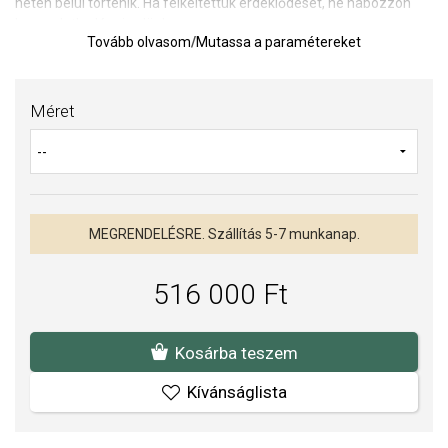
héten belül történik. Ha felkeltettük érdeklődését, ne habozzon
kapcsolatba lépni velünk.
Tovább olvasom
/
Mutassa a paramétereket
Olvassa el a cikket:
Az eljegyzési gyűrűkről
TIPP:
Gyűrűméret meghatározására szolgáló segédeszköz
Méret
Az anyagok és a kivitelezés minősége elsőrendű számunkra.
Felületkezelésünk, drágaköveink és gyöngyeink beépítése
megfelel az igényes követelményeknek.
MEGRENDELÉSRE. Szállítás 5-7 munkanap.
516 000 Ft
Kosárba teszem
Kívánságlista