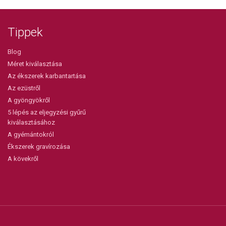
Tippek
Blog
Méret kiválasztása
Az ékszerek karbantartása
Az ezüstről
A gyöngyökről
5 lépés az eljegyzési gyűrű
kiválasztásához
A gyémántokról
Ékszerek gravírozása
A kövekről