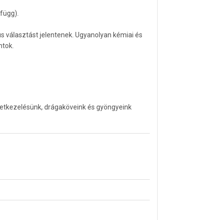
 függ).
 választást jelentenek. Ugyanolyan kémiai és
ntok.
letkezelésünk, drágaköveink és gyöngyeink