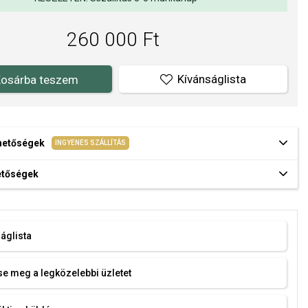
260 000 Ft
Kívánságlista
osárba teszem
ehetőségek
INGYENES SZÁLLÍTÁS
hetőségek
áglista
e meg a legközelebbi üzletet