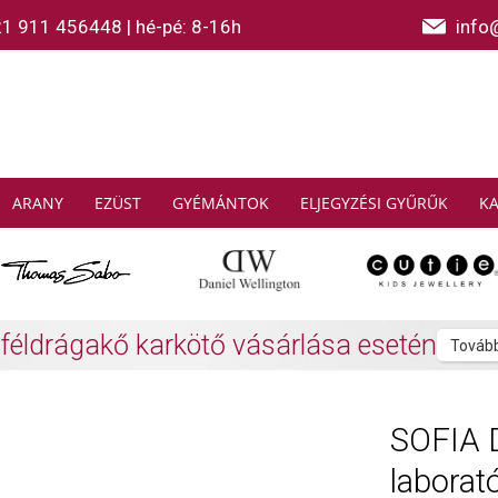
21 911 456448
|
hé-pé: 8-16h
info
ARANY
EZÜST
GYÉMÁNTOK
ELJEGYZÉSI GYŰRŰK
K
AS SABO: Gyűjtsön és spóroljon
További info
SOFIA 
laborat