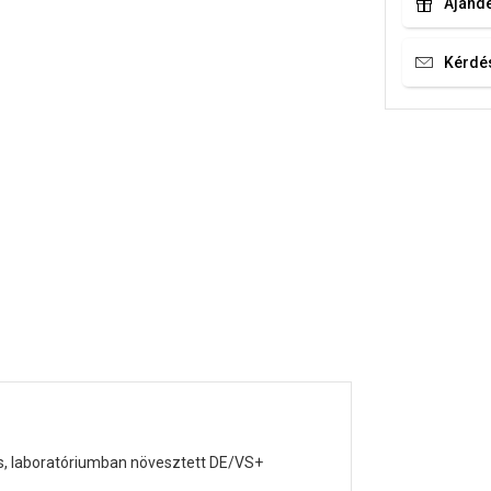
Ajándé
Kérdé
tos, laboratóriumban növesztett DE/VS+