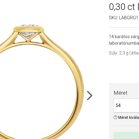
0,30 ct
SKU:
LABGRG1
14 karátos sárg
laboratóriumba
Súly: 2,3 g (át
A laboratórium
jelentenek. Ugy
természetes g
Méret
Olvasd el a cikk
Next
TIPP:
Gyűrűmér
Méret kivál
Az anyagok és 
drágaköveink é