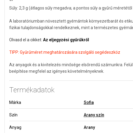
Súly: 2,3 g (átlagos súly megadva; a pontos súly a gyűrű méretétől
A laboratóriumban növesztett gyémántok környezetbarát és etikus
fizikai tulajdonságokkal rendelkeznek, mint a természetes gyémá
Olvasd el a cikket:
Az eljegyzési gyűrűkről
TIPP:
Gyűrűméret meghatározására szolgáló segédeszköz
Az anyagok és a kivitelezés minősége elsőrendű számunkra. Felü
beépítése megfelel az igényes követelményeknek.
Termékadatok
Márka
Sofia
Szín
Arany szín
Anyag
Arany