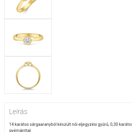
Leírás
14 karátos sárgaaranyból készült női eljegyzési gyűrű, 0,30 kará
gyémánttal.