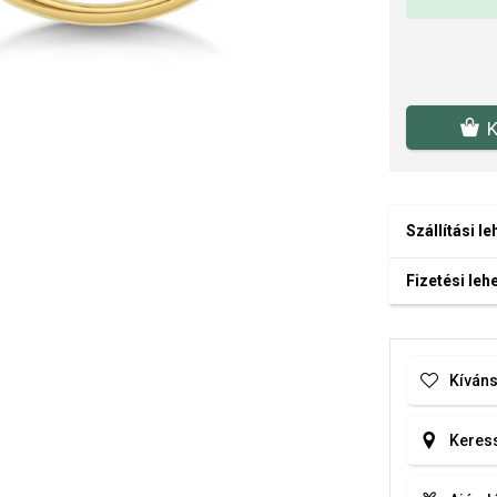
K
Szállítási l
Fizetési le
Kíváns
Keress