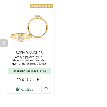
Ingyenes szállítás
SOFIA DIAMONDS
Arany eljegyzési gyűrű
laboratóriumban növesztett
gyémánttal 0,30 ct DE/VS+
KÉSZLETEN: Szállítás 3–5 nap
260 000 Ft
Kosárba