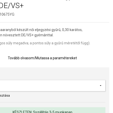
 DE/VS+
10675YG
aaranyból készült női eljegyzési gyűrű, 0,30 karátos,
n növesztett DE/VS+ gyémánttal.
lagos súly megadva; a pontos súly a gyűrű méretétől függ).
ban növesztett gyémántok környezetbarát és etikus választást
Tovább olvasom
/
Mutassa a paramétereket
anolyan kémiai és fizikai tulajdonságokkal rendelkeznek, mint a
yémántok.
et:
Az eljegyzési gyűrűkről
et meghatározására szolgáló segédeszköz
asztása
a kivitelezés minősége elsőrendű számunkra. Felületkezelésünk,
s gyöngyeink beépítése megfelel az igényes követelményeknek.
KÉSZLETEN: Sszállítás 3-5 munkanap