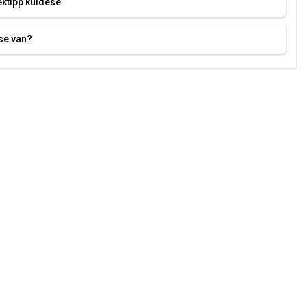
ktipp küldése
se van?