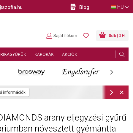
HU
@szofia.hu
Blog
Saját fiókom
0
db
| 0 Ft
ARIKAGYŰRŰK
KARÓRÁK
AKCIÓK
Next
rmációk
Next
DIAMONDS arany eljegyzési gyűrű
óriumban növesztett gyémánttal