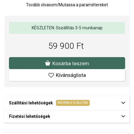
mm.
Tovább olvasom
/
Mutassa a paramétereket
Súly: 0,4 g.
Az anyagok és a kivitelezés minősége elsőrendű számunkra.
KÉSZLETEN: Sszállítás 3-5 munkanap
Felületkezelésünk, drágaköveink és gyöngyeink beépítése
megfelel az igényes követelményeknek.
59 900 Ft
Kosárba teszem
Kívánságlista
Szállítási lehetőségek
INGYENES SZÁLLÍTÁS
Fizetési lehetőségek