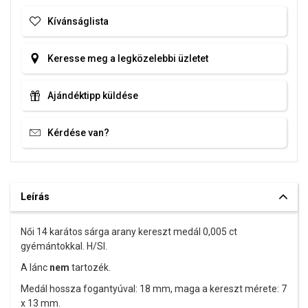
Kívánságlista
Keresse meg a legközelebbi üzletet
Ajándéktipp küldése
Kérdése van?
Leírás
Női 14 karátos sárga arany kereszt medál 0,005 ct
gyémántokkal. H/SI.
A lánc
nem
tartozék.
Medál hossza fogantyúval: 18 mm, maga a kereszt mérete: 7
x 13 mm.