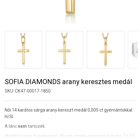
SOFIA DIAMONDS arany keresztes medál
SKU:
CK47-00017-1850
Női 14 karátos sárga arany kereszt medál 0,005 ct gyémántokkal.
H/SI.
A lánc
nem
tartozék.
Medál hossza fogantyúval: 18 mm, maga a kereszt mérete: 7 x 13