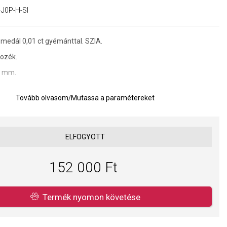
J0P-H-SI
 medál 0,01 ct gyémánttal. SZIA.
tozék.
5 mm.
Tovább olvasom
/
Mutassa a paramétereket
a kivitelezés minősége elsőrendű számunkra. Felületkezelésünk,
s gyöngyeink beépítése megfelel az igényes követelményeknek.
ELFOGYOTT
152 000 Ft
Termék nyomon követése