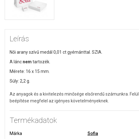
Leírás
Női arany szívű medál 0,01 ct gyémánttal. SZIA.
A lánc
nem
tartozék.
Mérete: 16 x 15 mm.
Súly: 2,2 g.
Az anyagok és a kivitelezés minősége elsőrendű számunkra. Felü
beépítése megfelel az igényes követelményeknek.
Termékadatok
Márka
Sofia