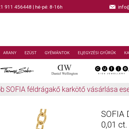
21 911 456448
|
hé-pé: 8-16h
info
ARANY
EZÜST
GYÉMÁNTOK
ELJEGYZÉSI GYŰRŰK
K
AS SABO: Gyűjtsön és spóroljon
További info
SOFIA 
0,01 ct