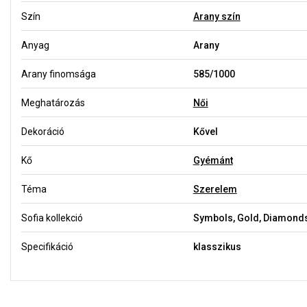
Szín
Arany szín
Anyag
Arany
Arany finomsága
585/1000
Meghatározás
Női
Dekoráció
Kővel
Kő
Gyémánt
Téma
Szerelem
Sofia kollekció
Symbols, Gold, Diamond
Specifikáció
klasszikus