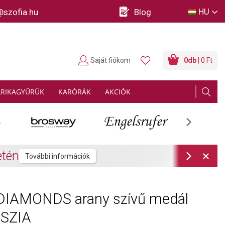
HU
@szofia.hu
Blog
Saját fiókom
0
db
| 0 Ft
ARIKAGYŰRŰK
KARÓRÁK
AKCIÓK
Next
rmációk
Next
DIAMONDS arany szívű medál
. SZIA