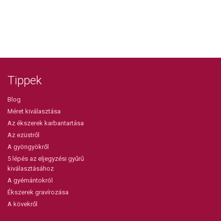
Tippek
Blog
Méret kiválasztása
Az ékszerek karbantartása
Az ezüstről
A gyöngyökről
5 lépés az eljegyzési gyűrű
kiválasztásához
A gyémántokról
Ékszerek gravírozása
A kövekről