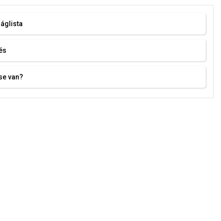
áglista
és
se van?