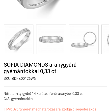
SOFIA DIAMONDS aranygyűrű
gyémántokkal 0,33 ct
SKU:
BDRB00126WG
Női eternity gyűrű 14 karátos fehéraranyból 0,33 ct
G/SI gyémántokkal.
TIPP:
Gyűrűméret meghatározására szolgáló segédeszköz