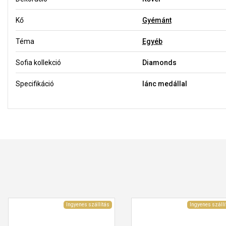
Kő
Gyémánt
Téma
Egyéb
Sofia kollekció
Diamonds
Specifikáció
lánc medállal
Ingyenes szállítás
Ingyenes szállí