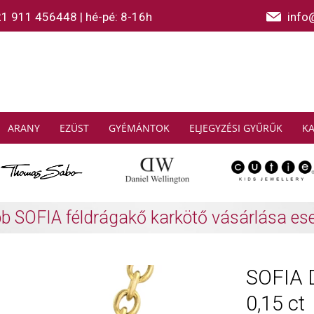
21 911 456448
|
hé-pé: 8-16h
info
ARANY
EZÜST
GYÉMÁNTOK
ELJEGYZÉSI GYŰRŰK
K
AS SABO: Gyűjtsön és spóroljon
További info
SOFIA 
0,15 ct