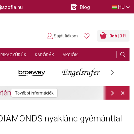
HU
@szofia.hu
Blog
Saját fiókom
0
db
| 0 Ft
ARIKAGYŰRŰK
KARÓRÁK
AKCIÓK
Next
rmációk
Next
DIAMONDS nyaklánc gyémánttal