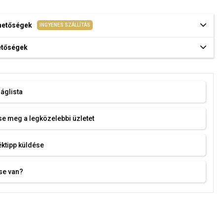
ehetőségek
INGYENES SZÁLLÍTÁS
hetőségek
áglista
e meg a legközelebbi üzletet
ktipp küldése
se van?