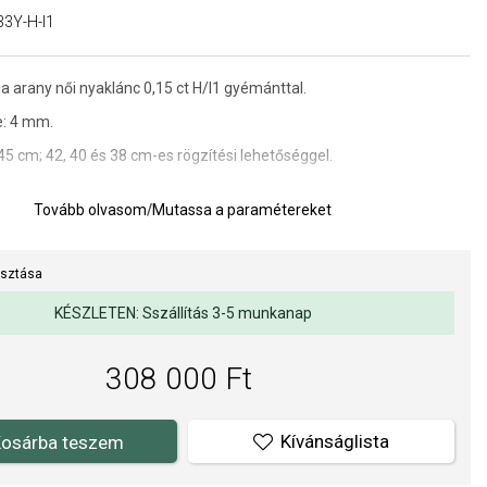
3Y-H-I1
a arany női nyaklánc 0,15 ct H/I1 gyémánttal.
e: 4 mm.
45 cm; 42, 40 és 38 cm-es rögzítési lehetőséggel.
Tovább olvasom
/
Mutassa a paramétereket
a kivitelezés minősége elsőrendű számunkra. Felületkezelésünk,
s gyöngyeink beépítése megfelel az igényes követelményeknek.
asztása
KÉSZLETEN: Sszállítás 3-5 munkanap
308 000 Ft
Kívánságlista
osárba teszem