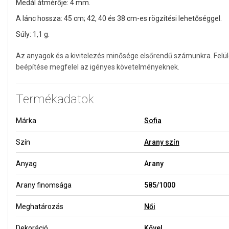
Medál átmérője: 4 mm.
A lánc hossza: 45 cm; 42, 40 és 38 cm-es rögzítési lehetőséggel.
Súly: 1,1 g.
Az anyagok és a kivitelezés minősége elsőrendű számunkra. Felü
beépítése megfelel az igényes követelményeknek.
Termékadatok
Márka
Sofia
Szín
Arany szín
Anyag
Arany
Arany finomsága
585/1000
Meghatározás
Női
Dekoráció
Kővel