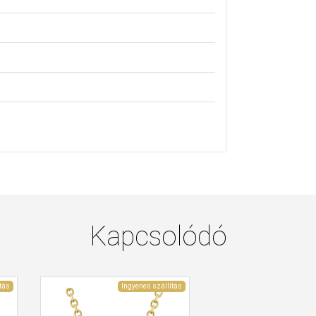
Kapcsolódó
tás
Ingyenes szállítás