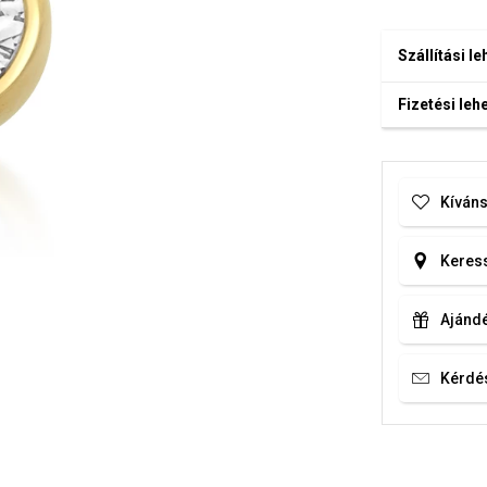
Szállítási l
Fizetési le
Kíváns
Keress
Ajándé
Kérdé