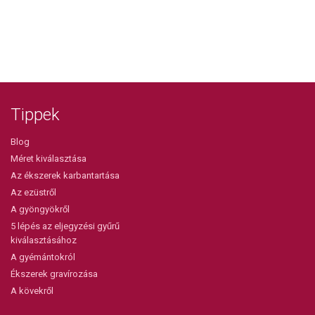
Tippek
Blog
Méret kiválasztása
Az ékszerek karbantartása
Az ezüstről
A gyöngyökről
5 lépés az eljegyzési gyűrű
kiválasztásához
A gyémántokról
Ékszerek gravírozása
A kövekről