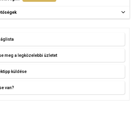
hetőségek
áglista
e meg a legközelebbi üzletet
ktipp küldése
se van?