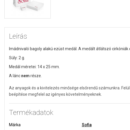
Leírás
Imádnivaló bagoly alakú ezüst medál. A medált átlátszó cirkóniák d
Súly: 2 g.
Medál méretei: 14 x 25 mm.
A lánc
nem
része.
Az anyagok és a kivitelezés minősége elsőrendű számunkra. Felü
beépítése megfelel az igényes követelményeknek.
Termékadatok
Márka
Sofia