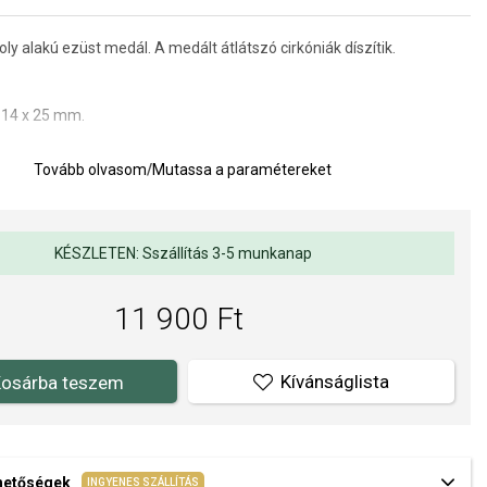
ly alakú ezüst medál. A medált átlátszó cirkóniák díszítik.
 14 x 25 mm.
ze.
Tovább olvasom
/
Mutassa a paramétereket
a kivitelezés minősége elsőrendű számunkra. Felületkezelésünk,
s gyöngyeink beépítése megfelel az igényes követelményeknek.
KÉSZLETEN: Sszállítás 3-5 munkanap
11 900 Ft
Kívánságlista
osárba teszem
ehetőségek
INGYENES SZÁLLÍTÁS