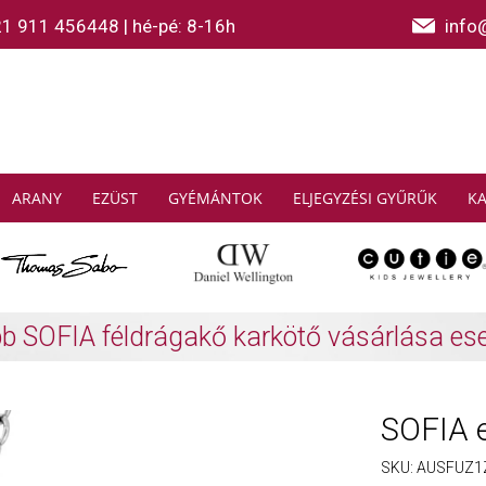
21 911 456448
|
hé-pé: 8-16h
info
ARANY
EZÜST
GYÉMÁNTOK
ELJEGYZÉSI GYŰRŰK
K
AS SABO: Gyűjtsön és spóroljon
További info
SOFIA e
SKU:
AUSFUZ1