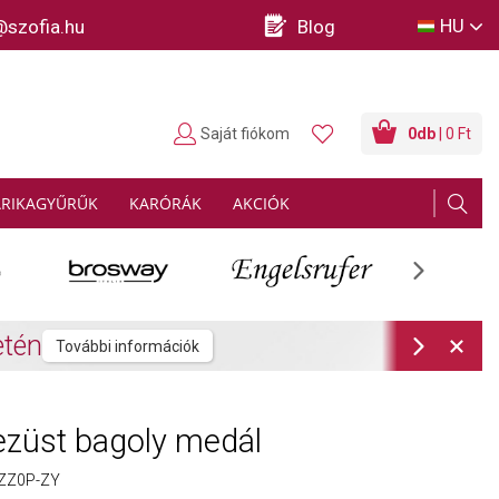
HU
@szofia.hu
Blog
Saját fiókom
0
db
| 0 Ft
ARIKAGYŰRŰK
KARÓRÁK
AKCIÓK
Next
rmációk
Next
züst bagoly medál
ZZ0P-ZY