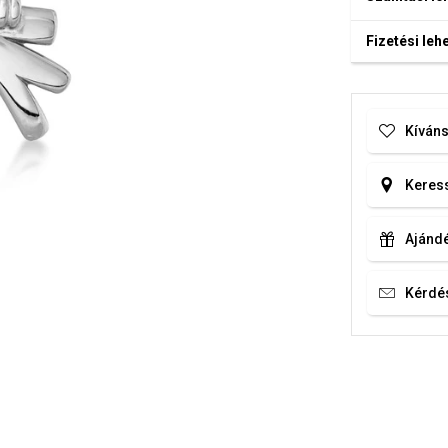
Fizetési le
Kíváns
Keress
Ajándé
Kérdé