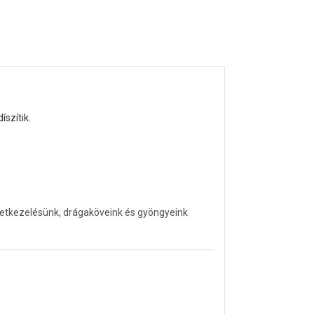
íszítik.
letkezelésünk, drágaköveink és gyöngyeink