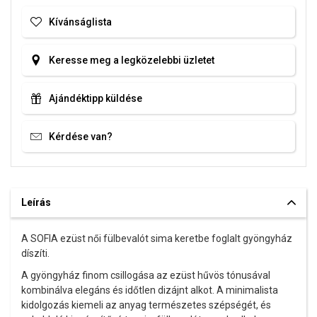
Kívánságlista
Keresse meg a legközelebbi üzletet
Ajándéktipp küldése
Kérdése van?
Leírás
A SOFIA ezüst női fülbevalót sima keretbe foglalt gyöngyház
díszíti.
A gyöngyház finom csillogása az ezüst hűvös tónusával
kombinálva elegáns és időtlen dizájnt alkot. A minimalista
kidolgozás kiemeli az anyag természetes szépségét, és