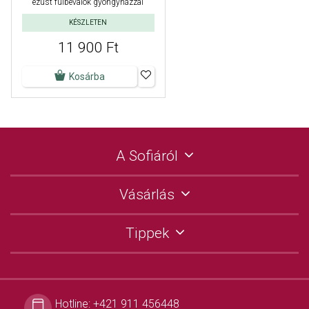
ezüst fülbevalók gyöngyházzal
KÉSZLETEN
11 900 Ft
Kosárba
A Sofiáról
Vásárlás
Tippek
Hotline:
+421 911 456448