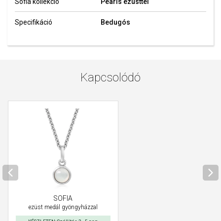
Sofia kollekció
Pearls ezüsttel
Specifikáció
Bedugós
Kapcsolódó
SOFIA
ezüst medál gyöngyházzal