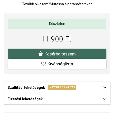
Tovább olvasom
/
Mutassa a paramétereket
kiegészítővé teszi a fülbevalót, amely alkalmas mindennapi
viseletre és különleges alkalmakra is.
Fülbevaló mérete: 7 mm.
Készleten
Súly: 2 g.
11 900 Ft
Kosárba teszem
Kívánságlista
Szállítási lehetőségek
INGYENES SZÁLLÍTÁS
Fizetési lehetőségek