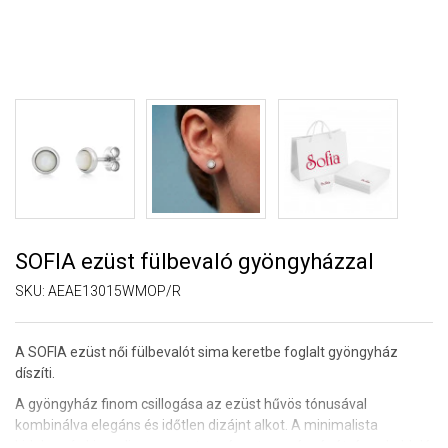
SOFIA ezüst fülbevaló gyöngyházzal
SKU:
AEAE13015WMOP/R
A SOFIA ezüst női fülbevalót sima keretbe foglalt gyöngyház
díszíti.
A gyöngyház finom csillogása az ezüst hűvös tónusával
kombinálva elegáns és időtlen dizájnt alkot. A minimalista
kidolgozás kiemeli az anyag természetes szépségét, és sokoldalú