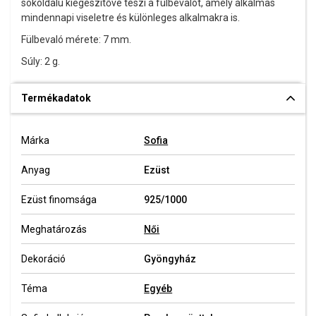
sokoldalú kiegészítővé teszi a fülbevalót, amely alkalmas
mindennapi viseletre és különleges alkalmakra is.
Fülbevaló mérete: 7 mm.
Súly: 2 g.
Termékadatok
Márka
Sofia
Anyag
Ezüst
Ezüst finomsága
925/1000
Meghatározás
Női
Dekoráció
Gyöngyház
Téma
Egyéb