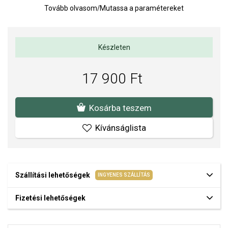
rendelkezik, ami garantálja a magas fényt és a minőséget.
Tovább olvasom
/
Mutassa a paramétereket
Rögzítés típusa: bedugós - stekker.
Súly: 3 g.
Készleten
Fülbevaló mérete: 7 x 30 mm, cirkónia mérete 6 x 8 mm.
Az anyagok és a kivitelezés minősége elsőrendű számunkra.
17 900 Ft
Felületkezelésünk, drágaköveink és gyöngyeink beépítése
megfelel az igényes követelményeknek.
Kosárba teszem
Kívánságlista
Szállítási lehetőségek
INGYENES SZÁLLÍTÁS
Fizetési lehetőségek