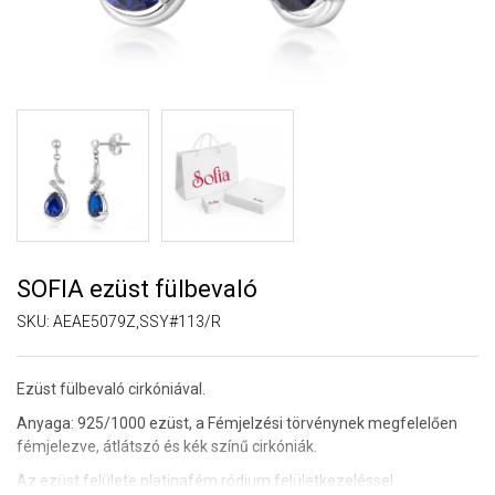
SOFIA ezüst fülbevaló
SKU:
AEAE5079Z,SSY#113/R
Ezüst fülbevaló cirkóniával.
Anyaga: 925/1000 ezüst, a Fémjelzési törvénynek megfelelően
fémjelezve, átlátszó és kék színű cirkóniák.
Az ezüst felülete platinafém ródium felületkezeléssel