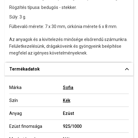
Rögzítés típusa: bedugós - stekker.
Súly: 3 g.
Fülbevaló mérete: 7 x 30 mm, cirkónia mérete 6 x 8 mm.
Az anyagok és a kivitelezés minősége elsőrendű számunkra.
Felületkezelésünk, drágaköveink és gyöngyeink beépítése
megfelel az igényes követelményeknek.
Termékadatok
Márka
Sofia
Szín
Kék
Anyag
Ezüst
Ezüst finomsága
925/1000