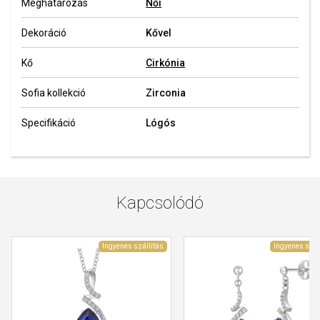
Meghatározás
Női
Dekoráció
Kővel
Kő
Cirkónia
Sofia kollekció
Zirconia
Specifikáció
Lógós
Kapcsolódó
Ingyenes szállítás
Ingyenes szál