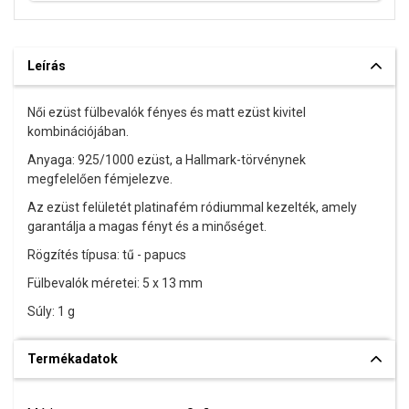
Leírás
Női ezüst fülbevalók fényes és matt ezüst kivitel
kombinációjában.
Anyaga: 925/1000 ezüst, a Hallmark-törvénynek
megfelelően fémjelezve.
Az ezüst felületét platinafém ródiummal kezelték, amely
garantálja a magas fényt és a minőséget.
Rögzítés típusa: tű - papucs
Fülbevalók méretei: 5 x 13 mm
Súly: 1 g
Termékadatok