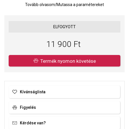
Az ezüst felületét platinafém ródiummal kezelték, amely
Tovább olvasom
/
Mutassa a paramétereket
garantálja a magas fényt és a minőséget.
Rögzítés típusa: tű - papucs
Fülbevalók méretei: 5 x 13 mm
ELFOGYOTT
Súly: 1 g
11 900 Ft
Termék nyomon követése
Kívánságlista
Figyelés
Kérdése van?