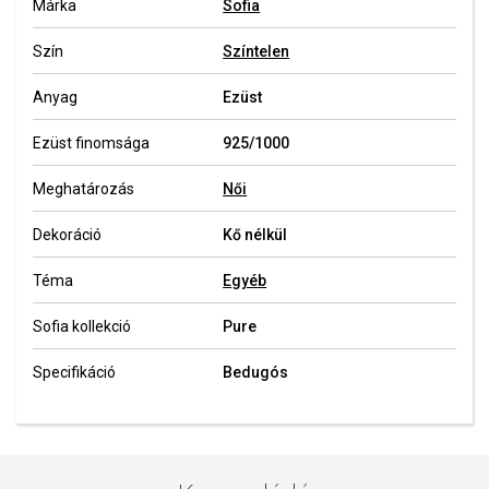
Márka
Sofia
Szín
Színtelen
Anyag
Ezüst
Ezüst finomsága
925/1000
Meghatározás
Női
Dekoráció
Kő nélkül
Téma
Egyéb
Sofia kollekció
Pure
Specifikáció
Bedugós