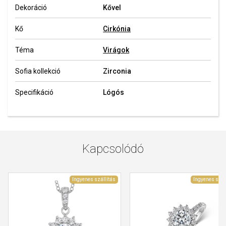
Dekoráció
Kővel
Kő
Cirkónia
Téma
Virágok
Sofia kollekció
Zirconia
Specifikáció
Lógós
Kapcsolódó
Ingyenes szállítás
Ingyenes szál