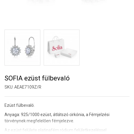
SOFIA ezüst fülbevaló
SKU:
AEAE7109Z/R
Ezüst fülbevaló.
Anyaga: 925/1000 ezüst, átlátszó cirkónia, a Fémjelzési
törvénynek megfelelően fémjelezve.
Az ezüst felülete platinafém ródium felületkezeléssel