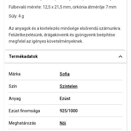
Fülbevaló mérete: 12,5 x 21,5 mm, cirkónia átmérője 7 mm
Súly: 4 g
Az anyagok és a kivitelezés minősége elsőrendű számunkra.
Felületkezelésünk, drágaköveink és gyöngyeink beépítése
megfelel az igényes követelményeknek.
Termékadatok
Márka
Sofia
Szín
Színtelen
Anyag
Ezüst
Ezüst finomsága
925/1000
Meghatározás
Női