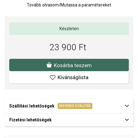
rendelkezik, ami garantálja a magas fényt és a minőséget.
Tovább olvasom
/
Mutassa a paramétereket
Fülbevaló mérete: 12,5 x 21,5 mm, cirkónia átmérője 7 mm
Súly: 4 g
Készleten
Az anyagok és a kivitelezés minősége elsőrendű számunkra.
Felületkezelésünk, drágaköveink és gyöngyeink beépítése
23 900 Ft
megfelel az igényes követelményeknek.
Kosárba teszem
Kívánságlista
Szállítási lehetőségek
INGYENES SZÁLLÍTÁS
Fizetési lehetőségek