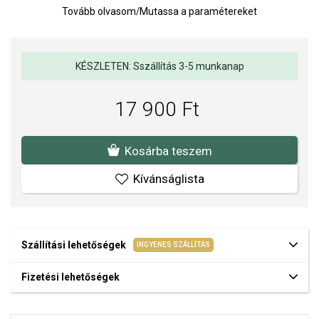
Az anyagok és a kivitelezés minősége elsőrendű számunkra.
Tovább olvasom
/
Mutassa a paramétereket
Felületkezelésünk, drágaköveink és gyöngyeink beépítése
megfelel az igényes követelményeknek.
KÉSZLETEN: Sszállítás 3-5 munkanap
17 900 Ft
Kosárba teszem
Kívánságlista
Szállítási lehetőségek
INGYENES SZÁLLÍTÁS
Fizetési lehetőségek