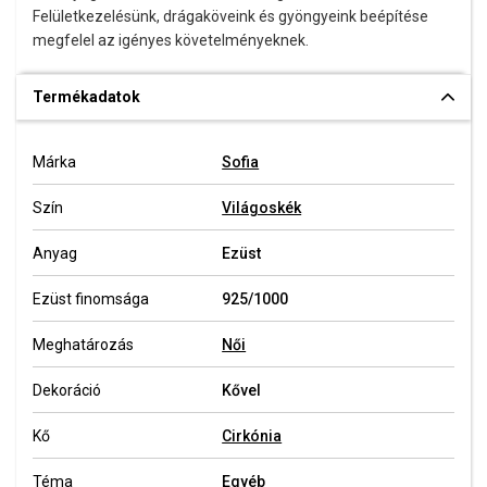
Felületkezelésünk, drágaköveink és gyöngyeink beépítése
megfelel az igényes követelményeknek.
Termékadatok
Márka
Sofia
Szín
Világoskék
Anyag
Ezüst
Ezüst finomsága
925/1000
Meghatározás
Női
Dekoráció
Kővel
Kő
Cirkónia
Téma
Egyéb