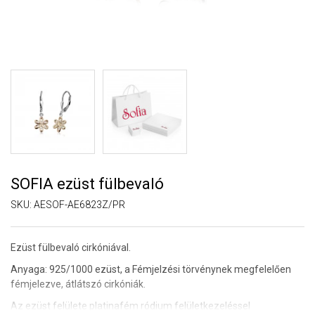
SOFIA ezüst fülbevaló
SKU:
AESOF-AE6823Z/PR
Ezüst fülbevaló cirkóniával.
Anyaga: 925/1000 ezüst, a Fémjelzési törvénynek megfelelően
fémjelezve, átlátszó cirkóniák.
Az ezüst felülete platinafém ródium felületkezeléssel