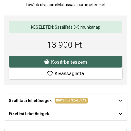
rendelkezik,
és 585/1000 rózsaarannyal van bevonva.
Tovább olvasom
/
Mutassa a paramétereket
Az anyagok és a kivitelezés minősége elsőrendű számunkra.
Felületkezelésünk, drágaköveink és gyöngyeink beépítése
KÉSZLETEN: Sszállítás 3-5 munkanap
megfelel az igényes követelményeknek.
13 900 Ft
Kosárba teszem
Kívánságlista
Szállítási lehetőségek
INGYENES SZÁLLÍTÁS
Fizetési lehetőségek