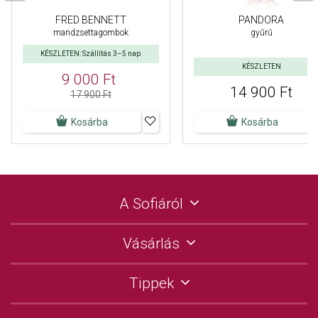
FRED BENNETT
PANDORA
mandzsettagombok
gyűrű
KÉSZLETEN: Szállítás 3–5 nap
KÉSZLETEN
9 000 Ft
14 900 Ft
17 900 Ft
Kosárba
Kosárba
A Sofiáról
Vásárlás
Tippek