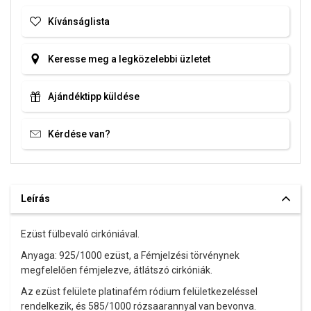
Kívánságlista
Keresse meg a legközelebbi üzletet
Ajándéktipp küldése
Kérdése van?
Leírás
Ezüst fülbevaló cirkóniával.
Anyaga: 925/1000 ezüst, a Fémjelzési törvénynek
megfelelően fémjelezve, átlátszó cirkóniák.
Az ezüst felülete platinafém ródium felületkezeléssel
rendelkezik,
és 585/1000 rózsaarannyal van bevonva.