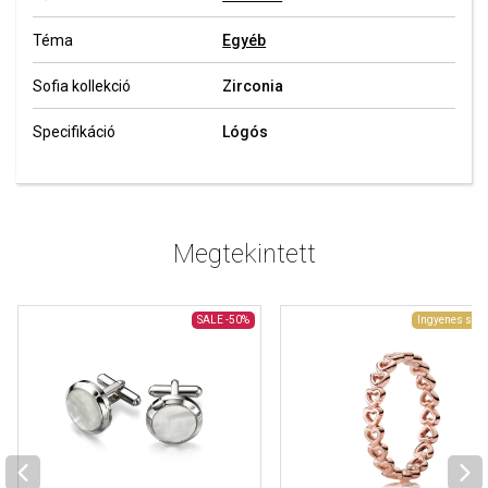
Téma
Egyéb
Sofia kollekció
Zirconia
Specifikáció
Lógós
Megtekintett
SALE
-50%
Ingyenes szál