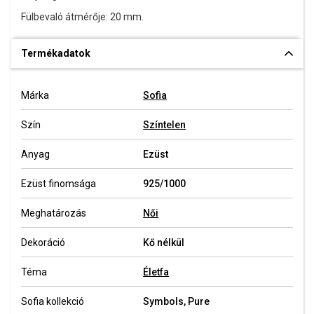
Fülbevaló átmérője: 20 mm.
Termékadatok
Márka
Sofia
Szín
Színtelen
Anyag
Ezüst
Ezüst finomsága
925/1000
Meghatározás
Női
Dekoráció
Kő nélkül
Téma
Életfa
Sofia kollekció
Symbols, Pure