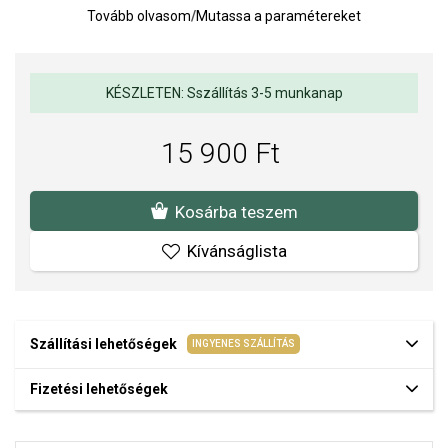
Súly: 3 g.
Tovább olvasom
/
Mutassa a paramétereket
Fülbevaló átmérője: 20 mm.
KÉSZLETEN: Sszállítás 3-5 munkanap
15 900 Ft
Kosárba teszem
Kívánságlista
Szállítási lehetőségek
INGYENES SZÁLLÍTÁS
Fizetési lehetőségek