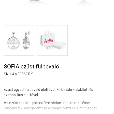
SOFIA ezüst fülbevaló
SKU:
AM3106ORK
Ezüst egyedi fülbevaló életfával. Fülbevaló kialakított és
szimbolikus életfával.
Az ezüst felülete platinafém ródium felületkezeléssel
rendelkezik, ami garantálja a magas fényt és a minőséget.