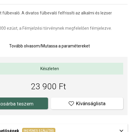
 fülbevaló. A divatos fülbevaló felfrissíti az alkalmi és lezser
000 ezüst,
a Fémjelzési törvénynek megfelelően fémjelezve.
Tovább olvasom
/
Mutassa a paramétereket
tei: 10 mm
g, hogy néz ki az egész Calza szett egy nőn.
Készleten
23 900 Ft
Kívánságlista
osárba teszem
ehetőségek
INGYENES SZÁLLÍTÁS