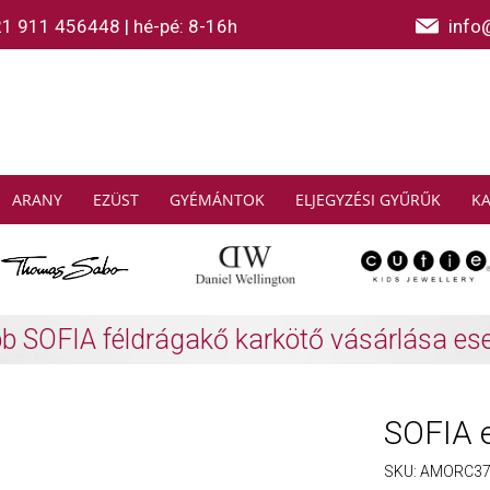
21 911 456448
|
hé-pé: 8-16h
info
ARANY
EZÜST
GYÉMÁNTOK
ELJEGYZÉSI GYŰRŰK
K
AS SABO: Gyűjtsön és spóroljon
További info
SOFIA e
SKU:
AMORC37