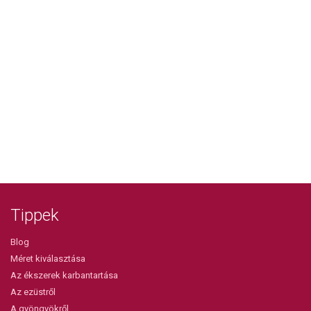
Tippek
Blog
Méret kiválasztása
Az ékszerek karbantartása
Az ezüstről
A gyöngyökről