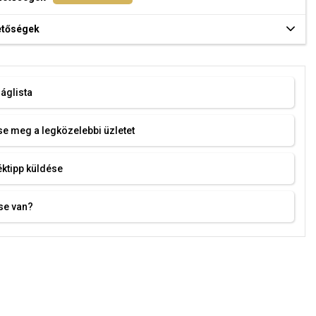
hetőségek
áglista
e meg a legközelebbi üzletet
ktipp küldése
se van?