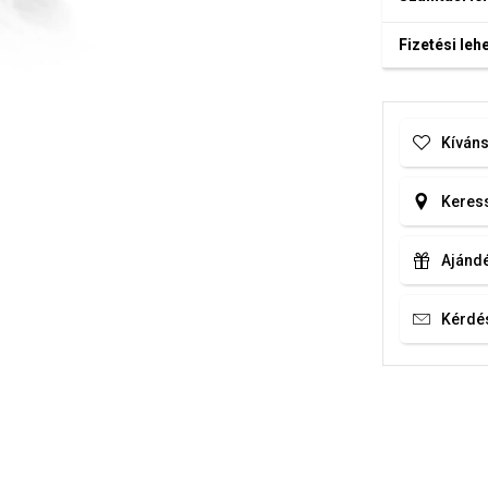
Fizetési le
Kíváns
Keress
Ajándé
Kérdé