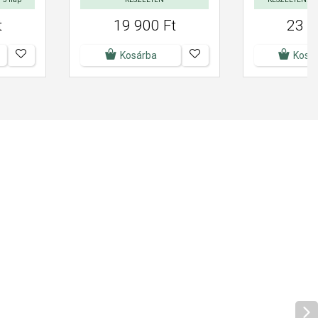
t
19 900 Ft
23 9
Kosárba
Kosá