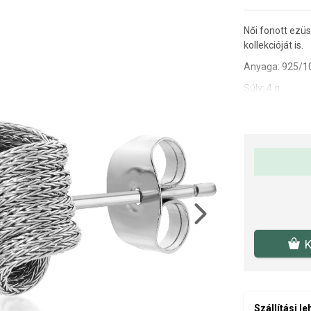
Női fonott ezüst
kollekcióját is.
Anyaga: 925/1
Súly: 4 g
Fülbevaló mére
TIPP: nézze me
Next
K
Szállítási l