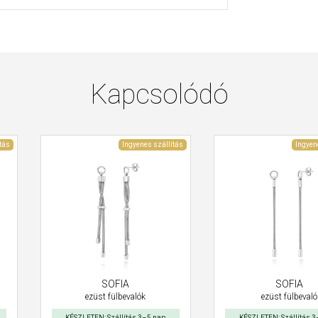
Kapcsolódó
tás
Ingyenes szállítás
Ingyen
SOFIA
SOFIA
ezüst fülbevalók
ezüst fülbevaló
KÉSZLETEN: Szállítás 3–5 nap
KÉSZLETEN: Szállítás 3