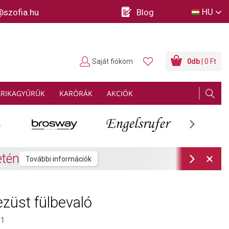
HU
@szofia.hu
Blog
Saját fiókom
0
db
| 0 Ft
ARIKAGYŰRŰK
KARÓRÁK
AKCIÓK
Next
rmációk
Next
züst fülbevaló
1