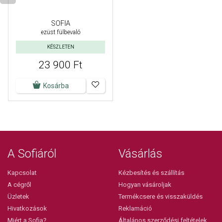
SOFIA
ezüst fülbevaló
KÉSZLETEN
23 900 Ft
Kosárba
A Sofiáról
Vásárlás
Kapcsolat
Kézbesítés és szállítás
A cégről
Hogyan vásároljak
Üzletek
Termékcsere és visszaküldés
Hivatkozások
Reklamáció
Miért a Sofia?
Általános szerződési feltételek