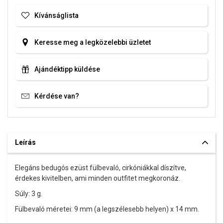
Kívánságlista
Keresse meg a legközelebbi üzletet
Ajándéktipp küldése
Kérdése van?
Leírás
Elegáns bedugós ezüst fülbevaló, cirkóniákkal díszítve,
érdekes kivitelben, ami minden outfitet megkoronáz.
Súly: 3 g.
Fülbevaló méretei: 9 mm (a legszélesebb helyen) x 14 mm.