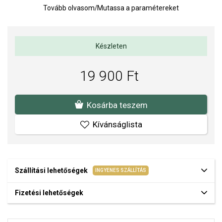
Tovább olvasom
/
Mutassa a paramétereket
Az anyagok és a kivitelezés minősége elsőrendű számunkra.
Felületkezelésünk, drágaköveink és gyöngyeink beépítése
megfelel az igényes követelményeknek.
Készleten
19 900 Ft
Kosárba teszem
Kívánságlista
Szállítási lehetőségek
INGYENES SZÁLLÍTÁS
Fizetési lehetőségek