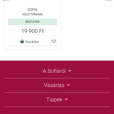
SOFIA
ezüst fülbevaló
KÉSZLETEN
19 900 Ft
Kosárba
A Sofiáról
Vásárlás
Tippek