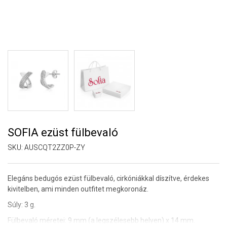
SOFIA ezüst fülbevaló
SKU:
AUSCQT2ZZ0P-ZY
Elegáns bedugós ezüst fülbevaló, cirkóniákkal díszítve, érdekes
kivitelben, ami minden outfitet megkoronáz.
Súly: 3 g.
Fülbevaló méretei: 9 mm (a legszélesebb helyen) x 14 mm.