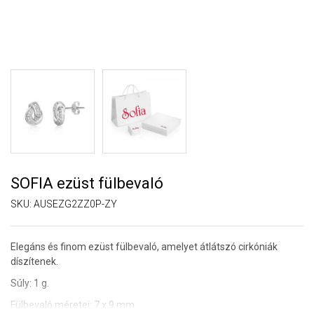
SOFIA ezüst fülbevaló
SKU:
AUSEZG2ZZ0P-ZY
Elegáns és finom ezüst fülbevaló, amelyet átlátszó cirkóniák
díszítenek.
Súly: 1 g.
Fülbevaló méretei: 7 x 9 mm.