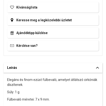
Kívánságlista
Keresse meg a legközelebbi üzletet
Ajándéktipp küldése
Kérdése van?
Leírás
Elegáns és finom ezüst fülbevaló, amelyet átlátszó cirkóniák
díszítenek.
Súly: 1 g.
Fülbevaló méretei: 7 x 9 mm.