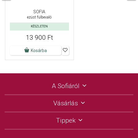
SOFIA
ezüst fülbevaló
KÉSZLETEN
13 900 Ft
Kosárba
A Sofiáról
Vásárlás
Tippek