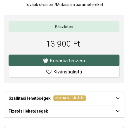
Tovább olvasom
/
Mutassa a paramétereket
Az anyagok és a kivitelezés minősége elsőrendű számunkra.
Felületkezelésünk, drágaköveink és gyöngyeink beépítése
megfelel az igényes követelményeknek.
Készleten
13 900 Ft
Kosárba teszem
Kívánságlista
Szállítási lehetőségek
INGYENES SZÁLLÍTÁS
Fizetési lehetőségek