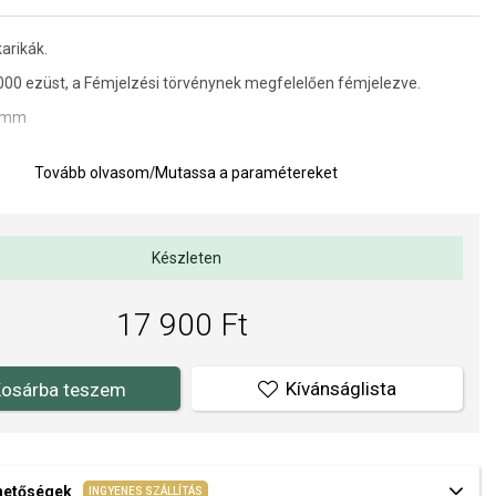
karikák.
000 ezüst,
a Fémjelzési törvénynek megfelelően fémjelezve.
0 mm
Tovább olvasom
/
Mutassa a paramétereket
Készleten
17 900 Ft
Kívánságlista
osárba teszem
ehetőségek
INGYENES SZÁLLÍTÁS