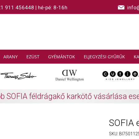
21 911 456448
|
hé-pé: 8-16h
info
ARANY
EZÜST
GYÉMÁNTOK
ELJEGYZÉSI GYŰRŰK
K
AS SABO: Gyűjtsön és spóroljon
További info
SOFIA e
SKU:
BI750112