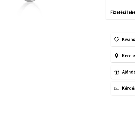
Fizetési le
Kíváns
Keress
Ajándé
Kérdé