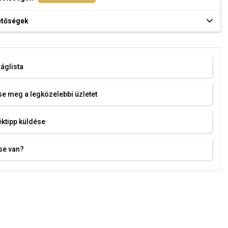
hetőségek
áglista
e meg a legközelebbi üzletet
ktipp küldése
se van?