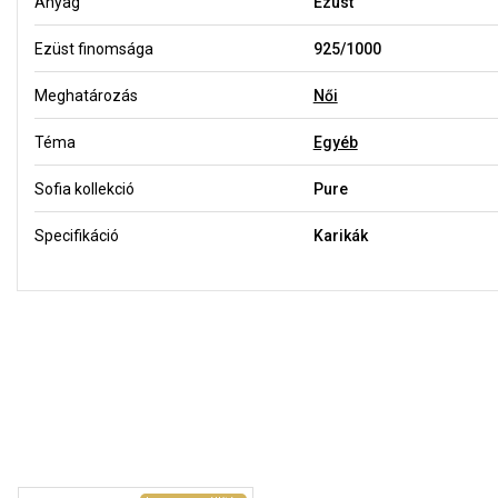
Anyag
Ezüst
Ezüst finomsága
925/1000
Meghatározás
Női
Téma
Egyéb
Sofia kollekció
Pure
Specifikáció
Karikák