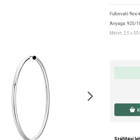
Fülbevaló flexi 
Anyaga: 925/1
Méret: 2,5 x 5
Súly: 3 g
Next
K
Szállítási l