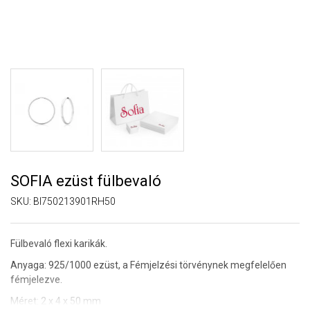
SOFIA ezüst fülbevaló
SKU:
BI750213901RH50
Fülbevaló flexi karikák.
Anyaga: 925/1000 ezüst,
a Fémjelzési törvénynek megfelelően
fémjelezve.
Méret: 2 x 4 x 50 mm