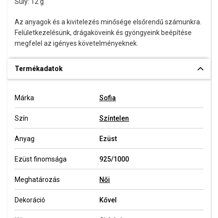
Súly: 12 g
Az anyagok és a kivitelezés minősége elsőrendű számunkra.
Felületkezelésünk, drágaköveink és gyöngyeink beépítése
megfelel az igényes követelményeknek.
Termékadatok
Márka
Sofia
Szín
Színtelen
Anyag
Ezüst
Ezüst finomsága
925/1000
Meghatározás
Női
Dekoráció
Kővel