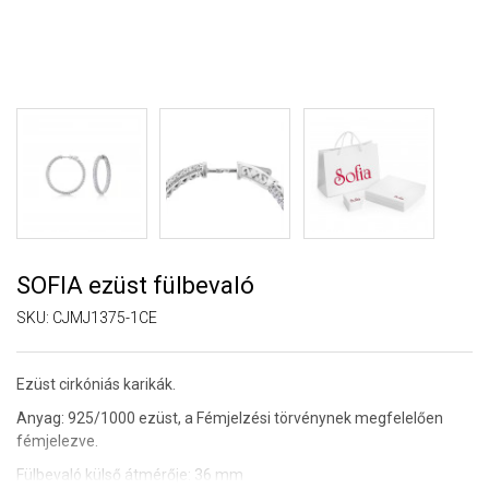
SOFIA ezüst fülbevaló
SKU:
CJMJ1375-1CE
Ezüst cirkóniás karikák.
Anyag: 925/1000 ezüst, a Fémjelzési törvénynek megfelelően
fémjelezve.
Fülbevaló külső átmérője: 36 mm