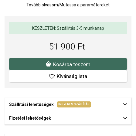
Tovább olvasom
/
Mutassa a paramétereket
Súly: 12 g
Az anyagok és a kivitelezés minősége elsőrendű számunkra.
Felületkezelésünk, drágaköveink és gyöngyeink beépítése
KÉSZLETEN: Sszállítás 3-5 munkanap
megfelel az igényes követelményeknek.
51 900 Ft
Kosárba teszem
Kívánságlista
Szállítási lehetőségek
INGYENES SZÁLLÍTÁS
Fizetési lehetőségek