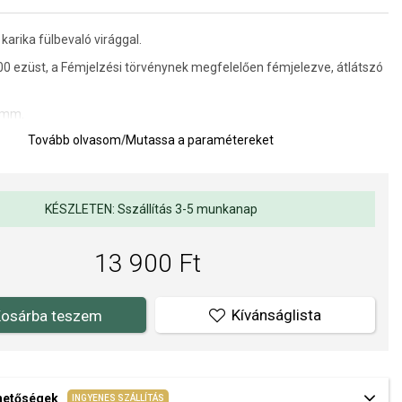
arika fülbevaló virággal.
00 ezüst,
a Fémjelzési törvénynek megfelelően fémjelezve, átlátszó
5 mm.
Tovább olvasom
/
Mutassa a paramétereket
a kivitelezés minősége elsőrendű számunkra. Felületkezelésünk,
s gyöngyeink beépítése megfelel az igényes követelményeknek.
KÉSZLETEN: Sszállítás 3-5 munkanap
13 900 Ft
Kívánságlista
osárba teszem
ehetőségek
INGYENES SZÁLLÍTÁS