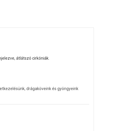
elezve, átlátszó cirkóniák.
letkezelésünk, drágaköveink és gyöngyeink