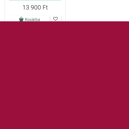
13 900 Ft
Kosárba
A Sofiáról
Vásárlás
Kapcsolat
Kézbesítés és szállítás
A cégről
Hogyan vásároljak
Üzletek
Termékcsere és visszaküldés
Hivatkozások
Reklamáció
Miért a Sofia?
Általános szerződési feltételek
A márkákról
Aktuális ajánlat
Az értékeink
A személyes adatok védelme
Pandora ékszerüzletek
Hűségprogram
Gyakori kérdések