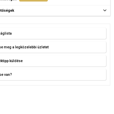
hetőségek
áglista
e meg a legközelebbi üzletet
ktipp küldése
se van?