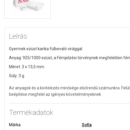
Leírás
Gyermek ezüst karika fülbevaló virággal.
Anyag: 925/1000 ezüst,
a Fémjelzési törvénynek megfelelően fémj
Méret: 3 x 13,5 mm.
Súly: 3 g.
Az anyagok és a kivitelezés minősége elsőrendű számunkra. Felü
beépítése megfelel az igényes követelményeknek.
Termékadatok
Márka
Sofia