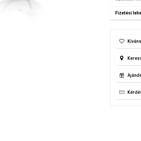
Fizetési le
Kíváns
Keress
Ajándé
Kérdé