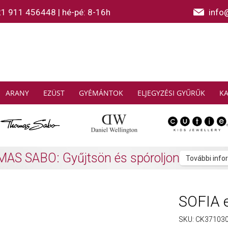
21 911 456448
|
hé-pé: 8-16h
info
ARANY
EZÜST
GYÉMÁNTOK
ELJEGYZÉSI GYŰRŰK
K
AS SABO: Gyűjtsön és spóroljon
További info
SOFIA e
SKU:
CK37103